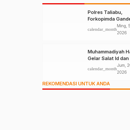
Polres Taliabu,
Forkopimda Gand
Tokoh Agama
Ming, 
calendar_month
Deklarasikan Dam
2026
Muhammadiyah Ha
Gelar Salat Id dan
Solidaritas Palest
Jum, 2
calendar_month
2026
REKOMENDASI UNTUK ANDA