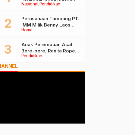
Nasional
Pendidikan
Tiga Besar Nasional, Tim
Penilai Lakukan Visitasi di
Ternate
Perusahaan Tambang PT.
IMM Milik Benny Laos
Home
Diduga Tak Miliki Izin HPH
Anak Perempuan Asal
Bere-bere, Ranita Rope
Pendidikan
Dikukuhkan Sebagai Guru
Besar dan Rektor Ummu
HANNEL