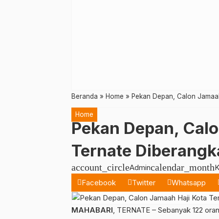
Beranda
»
Home
»
Pekan Depan, Calon Jamaah
Home
Pekan Depan, Calo
Ternate Diberangk
account_circle
calendar_month
Admin
K
Facebook
Twitter
Whatsapp
MAHABARI
, TERNATE – Sebanyak 122 oran