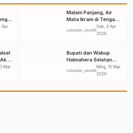
Malam Panjang, Air
eng
Mata Ikram di Tengah
Konflik Halteng
5 Apr
Sab, 4 Apr
calendar_month
ai
2026
lsel
Bupati dan Wabup
 Aksi
Halmahera Selatan
ina
Hadiri Pelantikan
0 Mar
Ming, 15 Mar
calendar_month
Mabiran Pramuka se-
2026
Kwarcab