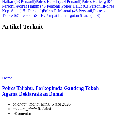
Halbar (63 Personil)
Polres Halsel (224 Personil)
Polres Halteng (94
Personil)
Polres Haltim (45 Personil)
Polres Halut (63 Personil)
Polres
Kep. Sula (151 Personil)
Polres P. Morotai (46 Personil)
Polresta
Tidore (65 Personil)
S.I.K.
Tempat Pemungutan Suara (TPS).
Artikel Terkait
Home
Polres Taliabu, Forkopimda Gandeng Tokoh
Agama Deklarasikan Damai
calendar_month
Ming, 5 Apr 2026
account_circle
Redaksi
0
Komentar