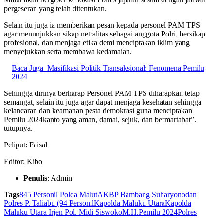
pergeseran yang telah ditentukan.
Selain itu juga ia memberikan pesan kepada personel PAM TPS
agar menunjukkan sikap netralitas sebagai anggota Polri, bersikap
profesional, dan menjaga etika demi menciptakan iklim yang
menyejukkan serta membawa kedamaian.
Baca Juga
Masifikasi Politik Transaksional: Fenomena Pemilu
2024
Sehingga dirinya berharap Personel PAM TPS diharapkan tetap
semangat, selain itu juga agar dapat menjaga kesehatan sehingga
kelancaran dan keamanan pesta demokrasi guna menciptakan
Pemilu 2024kanto yang aman, damai, sejuk, dan bermartabat”.
tutupnya.
Peliput: Faisal
Editor: Kibo
Penulis
: Admin
Tags
845 Personil Polda Malut
AKBP Bambang Suharyono
dan
Polres P. Taliabu (94 Personil
Kapolda Maluku Utara
Kapolda
Maluku Utara Irjen Pol. Midi Siswoko
M.H.
Pemilu 2024
Polres