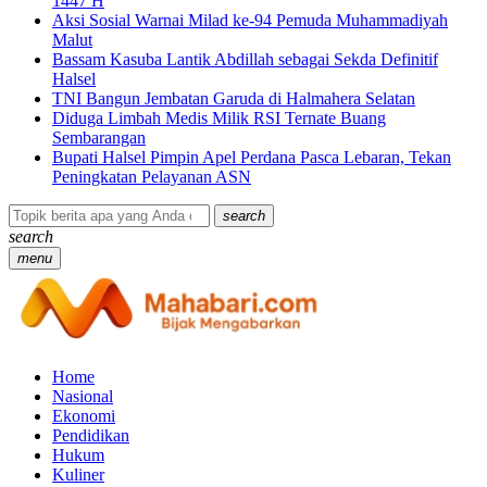
1447 H
Aksi Sosial Warnai Milad ke-94 Pemuda Muhammadiyah
Malut
Bassam Kasuba Lantik Abdillah sebagai Sekda Definitif
Halsel
TNI Bangun Jembatan Garuda di Halmahera Selatan
Diduga Limbah Medis Milik RSI Ternate Buang
Sembarangan
Bupati Halsel Pimpin Apel Perdana Pasca Lebaran, Tekan
Peningkatan Pelayanan ASN
search
search
menu
Home
Nasional
Ekonomi
Pendidikan
Hukum
Kuliner