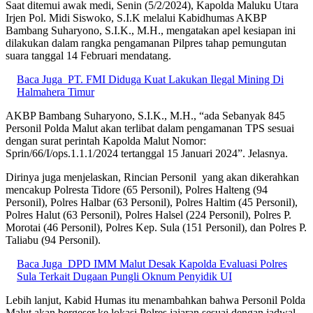
Saat ditemui awak medi, Senin (5/2/2024), Kapolda Maluku Utara
Irjen Pol. Midi Siswoko, S.I.K melalui Kabidhumas AKBP
Bambang Suharyono, S.I.K., M.H., mengatakan apel kesiapan ini
dilakukan dalam rangka pengamanan Pilpres tahap pemungutan
suara tanggal 14 Februari mendatang.
Baca Juga
PT. FMI Diduga Kuat Lakukan Ilegal Mining Di
Halmahera Timur
AKBP Bambang Suharyono, S.I.K., M.H., “ada Sebanyak 845
Personil Polda Malut akan terlibat dalam pengamanan TPS sesuai
dengan surat perintah Kapolda Malut Nomor:
Sprin/66/I/ops.1.1.1/2024 tertanggal 15 Januari 2024”. Jelasnya.
Dirinya juga menjelaskan, Rincian Personil yang akan dikerahkan
mencakup Polresta Tidore (65 Personil), Polres Halteng (94
Personil), Polres Halbar (63 Personil), Polres Haltim (45 Personil),
Polres Halut (63 Personil), Polres Halsel (224 Personil), Polres P.
Morotai (46 Personil), Polres Kep. Sula (151 Personil), dan Polres P.
Taliabu (94 Personil).
Baca Juga
DPD IMM Malut Desak Kapolda Evaluasi Polres
Sula Terkait Dugaan Pungli Oknum Penyidik UI
Lebih lanjut, Kabid Humas itu menambahkan bahwa Personil Polda
Malut akan bergeser ke lokasi Polres jajaran sesuai dengan jadwal