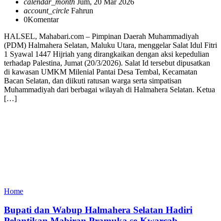
calendar_month
Jum, 20 Mar 2026
account_circle
Fahrun
0
Komentar
HALSEL, Mahabari.com – Pimpinan Daerah Muhammadiyah
(PDM) Halmahera Selatan, Maluku Utara, menggelar Salat Idul Fitri
1 Syawal 1447 Hijriah yang dirangkaikan dengan aksi kepedulian
terhadap Palestina, Jumat (20/3/2026). Salat Id tersebut dipusatkan
di kawasan UMKM Milenial Pantai Desa Tembal, Kecamatan
Bacan Selatan, dan diikuti ratusan warga serta simpatisan
Muhammadiyah dari berbagai wilayah di Halmahera Selatan. Ketua
[…]
Home
Bupati dan Wabup Halmahera Selatan Hadiri
Pelantikan Mabiran Pramuka se-Kwarcab