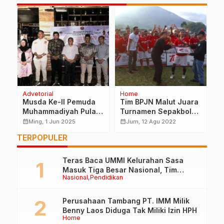
Advetorial
Home
H
Musda Ke-II Pemuda
Tim BPJN Malut Juara
K
Muhammadiyah Pulau
Turnamen Sepakbola
F
Taliabu Sukses Gelar
BWS Merdeka Cup
C
calendar_month
calendar_month
calendar_month
Ming, 1 Jun 2025
Jum, 12 Agu 2022
Usia 40 Tahun
T
TERPOPULER
Teras Baca UMMI Kelurahan Sasa
Masuk Tiga Besar Nasional, Tim
Nasional
Pendidikan
Penilai Lakukan Visitasi di Ternate
Perusahaan Tambang PT. IMM Milik
Benny Laos Diduga Tak Miliki Izin HPH
Home