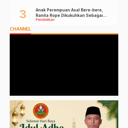
Anak Perempuan Asal Bere-bere,
Ranita Rope Dikukuhkan Sebagai
Pendidikan
Guru Besar dan Rektor Ummu
CHANNEL