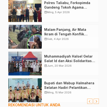
Polres Taliabu, Forkopimda
Gandeng Tokoh Agama
Deklarasikan Damai
calendar_month
Ming, 5 Apr 2026
Malam Panjang, Air Mata
Ikram di Tengah Konflik
Halteng
calendar_month
Sab, 4 Apr 2026
Muhammadiyah Halsel Gelar
Salat Id dan Aksi Solidaritas
Palestina
calendar_month
Jum, 20 Mar 2026
Bupati dan Wabup Halmahera
Selatan Hadiri Pelantikan
Mabiran Pramuka se-Kwarcab
calendar_month
Ming, 15 Mar 2026
REKOMENDASI UNTUK ANDA