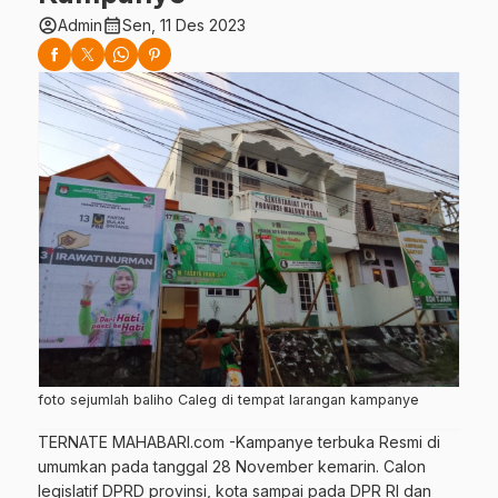
account_circle
calendar_month
Admin
Sen, 11 Des 2023
foto sejumlah baliho Caleg di tempat larangan kampanye
TERNATE MAHABARI.com -Kampanye terbuka Resmi di
umumkan pada tanggal 28 November kemarin. Calon
legislatif DPRD provinsi, kota sampai pada DPR RI dan