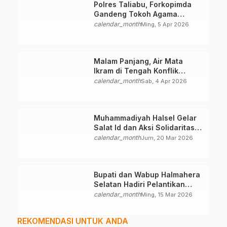
Polres Taliabu, Forkopimda
Gandeng Tokoh Agama
Deklarasikan Damai
calendar_month
Ming, 5 Apr 2026
Malam Panjang, Air Mata
Ikram di Tengah Konflik
Halteng
calendar_month
Sab, 4 Apr 2026
Muhammadiyah Halsel Gelar
Salat Id dan Aksi Solidaritas
Palestina
calendar_month
Jum, 20 Mar 2026
Bupati dan Wabup Halmahera
Selatan Hadiri Pelantikan
Mabiran Pramuka se-Kwarcab
calendar_month
Ming, 15 Mar 2026
REKOMENDASI UNTUK ANDA