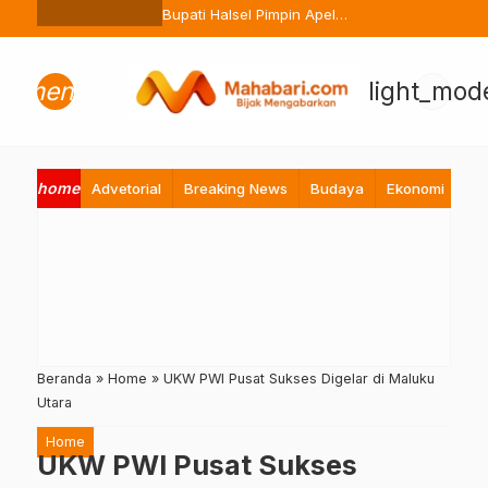
Ternate Buang Sembarangan
Bupati Halsel Pimpin Apel
Perdana Pasca Lebaran, Tekan
Peningkatan Pelayanan ASN
menu
light_mod
home
Advetorial
Breaking News
Budaya
Ekonomi
Hi
Beranda
»
Home
»
UKW PWI Pusat Sukses Digelar di Maluku
Utara
Home
UKW PWI Pusat Sukses