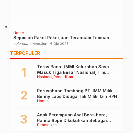
Home
Sejumlah Paket Pekerjaan Terancam Temuan
calendar_month
Jum, 6 Okt 2023
TERPOPULER
Teras Baca UMMI Kelurahan Sasa
Masuk Tiga Besar Nasional, Tim
Nasional
Pendidikan
Penilai Lakukan Visitasi di Ternate
Perusahaan Tambang PT. IMM Milik
Benny Laos Diduga Tak Miliki Izin HPH
Home
Anak Perempuan Asal Bere-bere,
Ranita Rope Dikukuhkan Sebagai
Pendidikan
Guru Besar dan Rektor Ummu