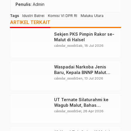
Penulis
: Admin
Tags
Idustri Batrei
Komisi VI DPR RI
Maluku Utara
ARTIKEL TERKAIT
Sekjen PKS Pimpin Rakor se-
Malut di Halsel
calendar_month
Sab, 18 Jul 2026
Waspadai Narkoba Jenis
Baru, Kepala BNNP Malut
Bekali Capaska Ternate
calendar_month
Sen, 13 Jul 2026
UT Ternate Silaturahmi ke
Wagub Malut, Bahas
Peningkatan SDM
calendar_month
Sel, 28 Apr 2026