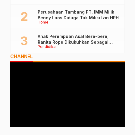
Perusahaan Tambang PT. IMM Milik
Benny Laos Diduga Tak Miliki Izin HPH
Home
Anak Perempuan Asal Bere-bere,
Ranita Rope Dikukuhkan Sebagai
Pendidikan
Guru Besar dan Rektor Ummu
CHANNEL