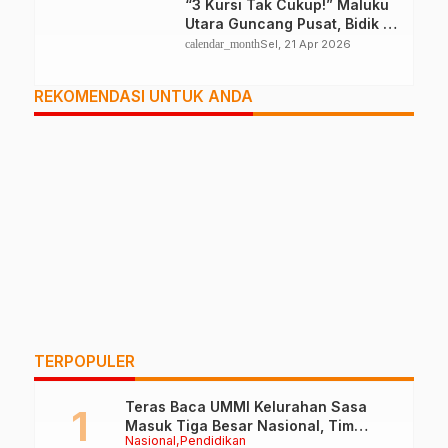
“3 Kursi Tak Cukup!” Maluku
Utara Guncang Pusat, Bidik 6
Kursi DPR RI
calendar_month
Sel, 21 Apr 2026
REKOMENDASI UNTUK ANDA
TERPOPULER
Teras Baca UMMI Kelurahan Sasa
Masuk Tiga Besar Nasional, Tim
Nasional
Pendidikan
Penilai Lakukan Visitasi di Ternate