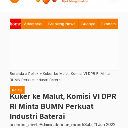
home
Advetorial
Breaking News
Budaya
Ekonomi
Hi
Beranda
»
Politik
»
Kuker ke Malut, Komisi VI DPR RI Minta
BUMN Perkuat Industri Baterai
Politik
Kuker ke Malut, Komisi VI DPR
RI Minta BUMN Perkuat
Industri Baterai
account_circle
calendar_month
Admin
Sab, 11 Jun 2022