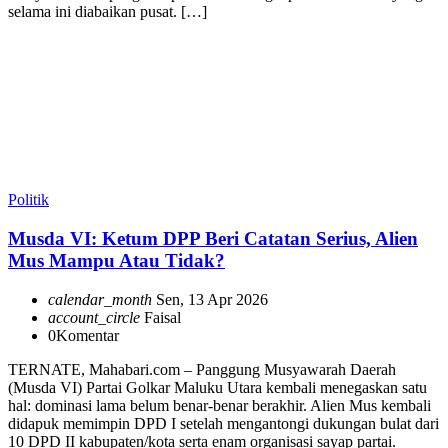
selama ini diabaikan pusat. […]
Politik
Musda VI: Ketum DPP Beri Catatan Serius, Alien
Mus Mampu Atau Tidak?
calendar_month
Sen, 13 Apr 2026
account_circle
Faisal
0
Komentar
TERNATE, Mahabari.com – Panggung Musyawarah Daerah
(Musda VI) Partai Golkar Maluku Utara kembali menegaskan satu
hal: dominasi lama belum benar-benar berakhir. Alien Mus kembali
didapuk memimpin DPD I setelah mengantongi dukungan bulat dari
10 DPD II kabupaten/kota serta enam organisasi sayap partai.