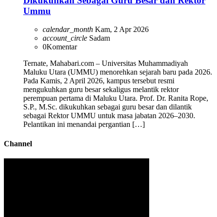
Dikukuhkan Sebagai Guru Besar dan Rektor
Ummu
calendar_month
Kam, 2 Apr 2026
account_circle
Sadam
0
Komentar
Ternate, Mahabari.com – Universitas Muhammadiyah
Maluku Utara (UMMU) menorehkan sejarah baru pada 2026.
Pada Kamis, 2 April 2026, kampus tersebut resmi
mengukuhkan guru besar sekaligus melantik rektor
perempuan pertama di Maluku Utara. Prof. Dr. Ranita Rope,
S.P., M.Sc. dikukuhkan sebagai guru besar dan dilantik
sebagai Rektor UMMU untuk masa jabatan 2026–2030.
Pelantikan ini menandai pergantian […]
Channel