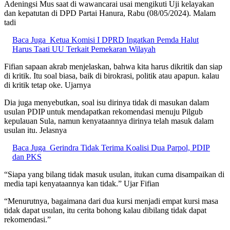
Adeningsi Mus saat di wawancarai usai mengikuti Uji kelayakan
dan kepatutan di DPD Partai Hanura, Rabu (08/05/2024). Malam
tadi
Baca Juga
Ketua Komisi I DPRD Ingatkan Pemda Halut
Harus Taati UU Terkait Pemekaran Wilayah
Fifian sapaan akrab menjelaskan, bahwa kita harus dikritik dan siap
di kritik. Itu soal biasa, baik di birokrasi, politik atau apapun. kalau
di kritik tetap oke. Ujarnya
Dia juga menyebutkan, soal isu dirinya tidak di masukan dalam
usulan PDIP untuk mendapatkan rekomendasi menuju Pilgub
kepulauan Sula, namun kenyataannya dirinya telah masuk dalam
usulan itu. Jelasnya
Baca Juga
Gerindra Tidak Terima Koalisi Dua Parpol, PDIP
dan PKS
“Siapa yang bilang tidak masuk usulan, itukan cuma disampaikan di
media tapi kenyataannya kan tidak.” Ujar Fifian
“Menurutnya, bagaimana dari dua kursi menjadi empat kursi masa
tidak dapat usulan, itu cerita bohong kalau dibilang tidak dapat
rekomendasi.”