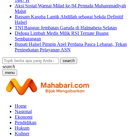
1447 H
Aksi Sosial Warnai Milad ke-94 Pemuda Muhammadiyah
Malut
Bassam Kasuba Lantik Abdillah sebagai Sekda Definitif
Halsel
TNI Bangun Jembatan Garuda di Halmahera Selatan
Diduga Limbah Medis Milik RSI Ternate Buang
Sembarangan
Bupati Halsel Pimpin Apel Perdana Pasca Lebaran, Tekan
Peningkatan Pelayanan ASN
search
search
menu
Home
Nasional
Ekonomi
Pendidikan
Hukum
Kuliner