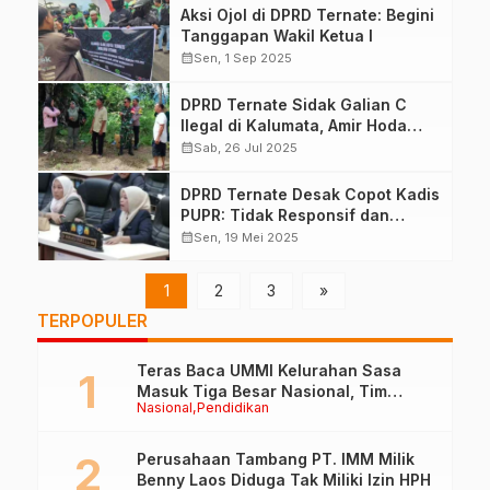
Aksi Ojol di DPRD Ternate: Begini
Tanggapan Wakil Ketua I
calendar_month
Sen, 1 Sep 2025
DPRD Ternate Sidak Galian C
Ilegal di Kalumata, Amir Hoda
Izinnya Nanti Saya Bayar-bayar
calendar_month
Sab, 26 Jul 2025
DPRD Ternate Desak Copot Kadis
PUPR: Tidak Responsif dan
Dugaan Pungli
calendar_month
Sen, 19 Mei 2025
1
2
3
»
TERPOPULER
Teras Baca UMMI Kelurahan Sasa
Masuk Tiga Besar Nasional, Tim
Nasional
Pendidikan
Penilai Lakukan Visitasi di Ternate
Perusahaan Tambang PT. IMM Milik
Benny Laos Diduga Tak Miliki Izin HPH