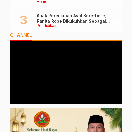
Home
Anak Perempuan Asal Bere-bere,
Ranita Rope Dikukuhkan Sebagai
Pendidikan
Guru Besar dan Rektor Ummu
CHANNEL