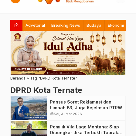
home
Advetorial
Breaking News
Budaya
Ekonomi
Hi
Beranda
»
Tag "DPRD Kota Ternate"
DPRD Kota Ternate
Pansus Sorot Reklamasi dan
Limbah B3, Juga Kejelasan RTRW
calendar_month
Sel, 31 Mar 2026
Pemilik Vila Lago Montana: Siap
Dibongkar Jika Terbukti Tabrak