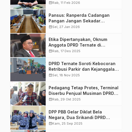
Aturan
calendar_month
Rab, 11 Feb 2026
Pansus: Ranperda Cadangan
Pangan Jangan Sekadar
Dokumen
calendar_month
Sel, 27 Jan 2026
Etika Dipertanyakan, Oknum
Anggota DPRD Ternate di
Sorotan BK
calendar_month
Rab, 17 Des 2025
DPRD Ternate Soroti Kebocoran
Retribusi Parkir dan Kejanggalan
Kerja Sama Rp19 Miliar Dishub
calendar_month
Sel, 18 Nov 2025
Pedagang Tetap Protes, Terminal
Diserbu Penjual Musiman DPRD
Belum Temukan Solusi
calendar_month
Rab, 29 Okt 2025
DPP PBB Gelar Diklat Bela
Negara, Dua Srikandi DPRD
Ternate Perkuat Komitmen
calendar_month
Kam, 25 Sep 2025
Kebangsaan