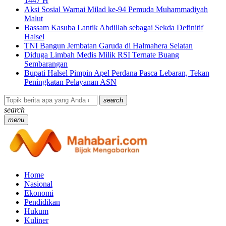
1447 H
Aksi Sosial Warnai Milad ke-94 Pemuda Muhammadiyah
Malut
Bassam Kasuba Lantik Abdillah sebagai Sekda Definitif
Halsel
TNI Bangun Jembatan Garuda di Halmahera Selatan
Diduga Limbah Medis Milik RSI Ternate Buang
Sembarangan
Bupati Halsel Pimpin Apel Perdana Pasca Lebaran, Tekan
Peningkatan Pelayanan ASN
search
search
menu
Home
Nasional
Ekonomi
Pendidikan
Hukum
Kuliner