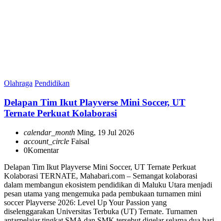
Olahraga
Pendidikan
Delapan Tim Ikut Playverse Mini Soccer, UT
Ternate Perkuat Kolaborasi
calendar_month
Ming, 19 Jul 2026
account_circle
Faisal
0
Komentar
Delapan Tim Ikut Playverse Mini Soccer, UT Ternate Perkuat
Kolaborasi TERNATE, Mahabari.com – Semangat kolaborasi
dalam membangun ekosistem pendidikan di Maluku Utara menjadi
pesan utama yang mengemuka pada pembukaan turnamen mini
soccer Playverse 2026: Level Up Your Passion yang
diselenggarakan Universitas Terbuka (UT) Ternate. Turnamen
antarpelajar tingkat SMA dan SMK tersebut digelar selama dua hari,