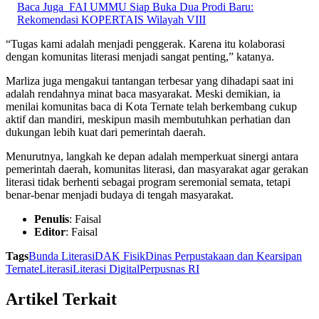
Baca Juga
FAI UMMU Siap Buka Dua Prodi Baru:
Rekomendasi KOPERTAIS Wilayah VIII
“Tugas kami adalah menjadi penggerak. Karena itu kolaborasi
dengan komunitas literasi menjadi sangat penting,” katanya.
Marliza juga mengakui tantangan terbesar yang dihadapi saat ini
adalah rendahnya minat baca masyarakat. Meski demikian, ia
menilai komunitas baca di Kota Ternate telah berkembang cukup
aktif dan mandiri, meskipun masih membutuhkan perhatian dan
dukungan lebih kuat dari pemerintah daerah.
Menurutnya, langkah ke depan adalah memperkuat sinergi antara
pemerintah daerah, komunitas literasi, dan masyarakat agar gerakan
literasi tidak berhenti sebagai program seremonial semata, tetapi
benar-benar menjadi budaya di tengah masyarakat.
Penulis
: Faisal
Editor
: Faisal
Tags
Bunda Literasi
DAK Fisik
Dinas Perpustakaan dan Kearsipan
Ternate
Literasi
Literasi Digital
Perpusnas RI
Artikel Terkait