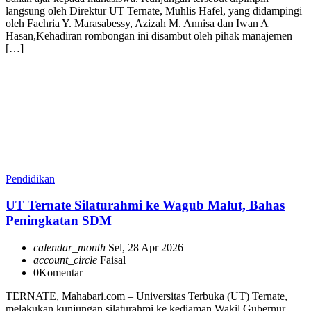
langsung oleh Direktur UT Ternate, Muhlis Hafel, yang didampingi
oleh Fachria Y. Marasabessy, Azizah M. Annisa dan Iwan A
Hasan,Kehadiran rombongan ini disambut oleh pihak manajemen
[…]
Pendidikan
UT Ternate Silaturahmi ke Wagub Malut, Bahas
Peningkatan SDM
calendar_month
Sel, 28 Apr 2026
account_circle
Faisal
0
Komentar
TERNATE, Mahabari.com – Universitas Terbuka (UT) Ternate,
melakukan kunjungan silaturahmi ke kediaman Wakil Gubernur