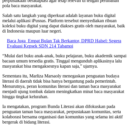
perpustakaan beradaptasi agar tetap relevan di tengah perubahan
pola baca masyarakat.
Salah satu langkah yang diperkuat adalah layanan buku digital
melalui aplikasi
iPusnas
. Platform tersebut menyediakan ribuan
koleksi buku digital yang dapat diakses gratis oleh masyarakat, baik
di Indonesia maupun luar negeri.
Baca Juga
Empat Bulan Tak Berkantor, DPRD Halsel: Segera
Evaluasi Kepsek SDN 214 Tabamoi
“Mulai dari buku anak-anak, buku pelajaran, buku akademik sampai
bacaan umum tersedia gratis. Tinggal mengunduh aplikasinya lalu
masyarakat bisa mengaksesnya kapan saja,” ujarnya.
Sementara itu,
Marliza Marsaoly
menegaskan penguatan budaya
literasi di daerah tidak bisa hanya bergantung pada pemerintah.
Menurutnya, peran komunitas literasi dan taman baca masyarakat
menjadi ujung tombak dalam meningkatkan minat baca masyarakat
hingga tingkat kelurahan.
Ia mengatakan, program Bunda Literasi akan difokuskan pada
penguatan taman baca masyarakat, perpustakaan komunitas, serta
kolaborasi bersama organisasi dan komunitas yang selama ini aktif
bergerak di bidang literasi.