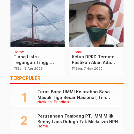
Home
Home
H
PU
Tiang Listrik
Ketua DPRD Ternate
C
K
Tegangan Tinggi
Pastikan Akan Ada
K
Patah Diatas Rumah
Utang 35-40 Miliar
P
calendar_month
calendar_month
calendar_month
Sel, 8 Apr 2025
Sen, 7 Nov 2022
Warga, PLN Cuek
Untuk Program
L
TERPOPULER
Laporan Warga
Kegiatan 2022
G
Teras Baca UMMI Kelurahan Sasa
Masuk Tiga Besar Nasional, Tim
Nasional
Pendidikan
Penilai Lakukan Visitasi di Ternate
Perusahaan Tambang PT. IMM Milik
Benny Laos Diduga Tak Miliki Izin HPH
Home