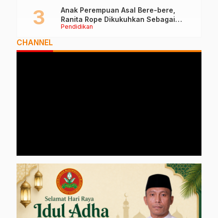
Anak Perempuan Asal Bere-bere,
Ranita Rope Dikukuhkan Sebagai
Pendidikan
Guru Besar dan Rektor Ummu
CHANNEL