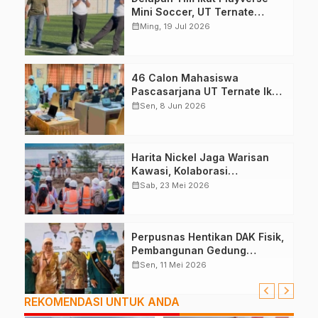
Mini Soccer, UT Ternate
Perkuat Kolaborasi
calendar_month
Ming, 19 Jul 2026
46 Calon Mahasiswa
Pascasarjana UT Ternate Ikuti
Seleksi
calendar_month
Sen, 8 Jun 2026
Harita Nickel Jaga Warisan
Kawasi, Kolaborasi
Masyarakat
calendar_month
Sab, 23 Mei 2026
Perpusnas Hentikan DAK Fisik,
Pembangunan Gedung
Perpustakaan Ternate Nihil
calendar_month
Sen, 11 Mei 2026
REKOMENDASI UNTUK ANDA