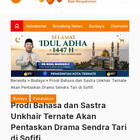
home
Advetorial
Breaking News
Budaya
Ekonomi
Hi
Beranda
»
Budaya
»
Prodi Bahasa dan Sastra Unkhair Ternate
Akan Pentaskan Drama Sendra Tari di Sofifi
Budaya
Pendidikan
Prodi Bahasa dan Sastra
Unkhair Ternate Akan
Pentaskan Drama Sendra Tari
di Sofifi