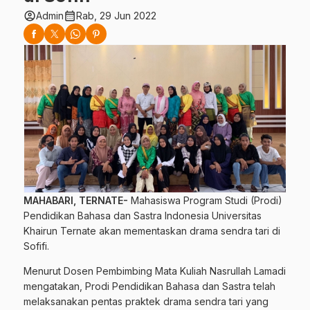
account_circle
calendar_month
Admin
Rab, 29 Jun 2022
MAHABARI, TERNATE-
Mahasiswa Program Studi (Prodi)
Pendidikan Bahasa dan Sastra Indonesia Universitas
Khairun Ternate akan mementaskan drama sendra tari di
Sofifi.
Menurut Dosen Pembimbing Mata Kuliah Nasrullah Lamadi
mengatakan, Prodi Pendidikan Bahasa dan Sastra telah
melaksanakan pentas praktek drama sendra tari yang