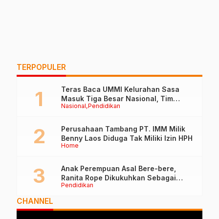
TERPOPULER
Teras Baca UMMI Kelurahan Sasa
Masuk Tiga Besar Nasional, Tim
Nasional
Pendidikan
Penilai Lakukan Visitasi di Ternate
Perusahaan Tambang PT. IMM Milik
Benny Laos Diduga Tak Miliki Izin HPH
Home
Anak Perempuan Asal Bere-bere,
Ranita Rope Dikukuhkan Sebagai
Pendidikan
Guru Besar dan Rektor Ummu
CHANNEL