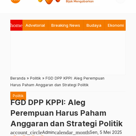
home
Advetorial
Breaking News
Budaya
Ekonomi
Hi
Beranda
»
Politik
»
FGD DPP KPPI: Aleg Perempuan
Harus Paham Anggaran dan Strategi Politik
Politik
FGD DPP KPPI: Aleg
Perempuan Harus Paham
Anggaran dan Strategi Politik
account_circle
calendar_month
Admin
Sen, 5 Mei 2025