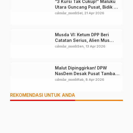
“3 Kursi Tak Cukup!” Maluku
Utara Guncang Pusat, Bidik 6
Kursi DPR RI
calendar_month
Sel, 21 Apr 2026
Musda VI: Ketum DPP Beri
Catatan Serius, Alien Mus
Mampu Atau Tidak?
calendar_month
Sen, 13 Apr 2026
Malut Dipinggirkan! DPW
NasDem Desak Pusat Tambah
Kursi DPR RI, Jangan Tutup
calendar_month
Rab, 8 Apr 2026
Mata
REKOMENDASI UNTUK ANDA