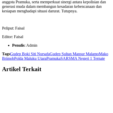
anggota Pramuka, serta memperkuat sinergi antara kepolisian dan
generasi muda dalam membangun kesadaran kebencanaan dan
kesiapan menghadapi situasi darurat. Tutupnya.
Peliput: Faisal
Editor: Faisal
Penulis
: Admin
Tags
Gudep Boki Siti Nursafa
Gudep Sultan Mansur Malamo
Mako
Brimob
Polda Maluku Utara
Pramuka
SAR
SMA Negeri 1 Ternate
Artikel Terkait