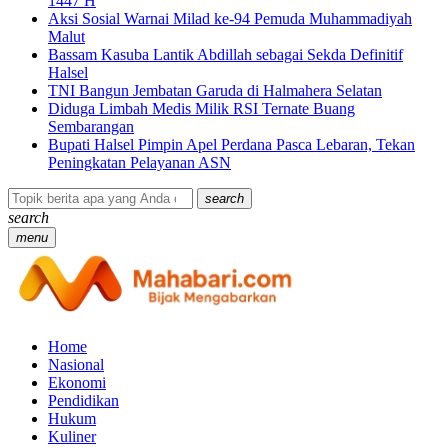
1447 H
Aksi Sosial Warnai Milad ke-94 Pemuda Muhammadiyah
Malut
Bassam Kasuba Lantik Abdillah sebagai Sekda Definitif
Halsel
TNI Bangun Jembatan Garuda di Halmahera Selatan
Diduga Limbah Medis Milik RSI Ternate Buang
Sembarangan
Bupati Halsel Pimpin Apel Perdana Pasca Lebaran, Tekan
Peningkatan Pelayanan ASN
search
search
menu
Home
Nasional
Ekonomi
Pendidikan
Hukum
Kuliner