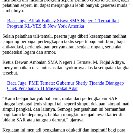
pelatihan seperti ini dapat menjangkau lebih banyak generasi muda,”
tambahnya.
Baca Juga
Alifait Bailusy Siswa SMA Negeri 1 Ternat Ikut
Program KL-YES di New York Amerika
Selain pelatihan tali-temali, peserta juga diberi kesempatan melihat
langsung berbagai perlengkapan taktis seperti baju anti-bom, baju
anti-radiasi, perlengkapan penyamaran, senjata ringan, serta alat
pendeteksi logam dan armor.
Ketua Dewan Ambalan SMA Negeri 1 Ternate, M. Fidjal Aditya,
menyampaikan rasa antusias dan syukurnya atas kesempatan langka
tersebut.
Baca Juga
PMII Ternate: Gubernur Sherly Tjoanda Dianggap
Cuek Penahanan 11 Masyarakat Adat
“Kami belajar banyak hal baru, mulai dari perlengkapan SAR
hingga berbagai jenis simpul tali seperti simpul delapan, simpul mati,
simpul pangkal, dan lainnya. Semoga pengetahuan ini bermanfaat
bagi kami ke depannya, bahkan mungkin menjadi awal karier di
bidang SAR atau tanggap darurat,” ujarnya.
Kegiatan ini menjadi pengalaman edukatif dan inspiratif bagi para