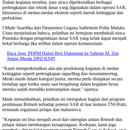
Dalam kegiatan tersebut, para siswa diperkenalkan berbagai
perlengkapan dan teknik dasar yang digunakan dalam operasi SAR,
khususnya di medan-medan ekstrem seperti daerah ketinggian dan
perbukitan.
I Made Suardika dari Detasemen Gegana Satbrimob Polda Maluku
Utara menjelaskan bahwa, pelatihan ini bertujuan membekali siswa
Pramuka dengan pengetahuan dasar SAR yang kelak dapat menjadi
bekal berharga jika terlibat dalam operasi kemanusiaan.
Baca Juga
PDPM Halsel Beri Dukungan ke Sahmar M. Zen
Jelang Musda DPD KNPI
“Kami memperkenalkan alat-alat pendukung kegiatan di medan
ketinggian seperti perlengkapan rappelling dan mountaineering.
Meski masih dalam kategori junior, mereka perlu disiapkan secara
bertahap agar ketika suatu saat bergabung dalam kegiatan besar,
mereka sudah memiliki keterampilan dasar,” ujarnya.
Made menambahkan, pelatihan ini merupakan bagian dari program
pembinaan Brimob terhadap potensi SAR di luar instansi TNI-Polri,
termasuk organisasi pelajar dan mahasiswa.
“Kegiatan ini bisa menjadi awal dari sinergitas antara Brimob dan
pelajar dalam membangun kesiapsiagaan. Kedepan, kami juga
membuka diri melalui program seperti Brimob Goes to School, agar