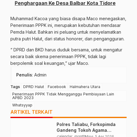
Penghargaan Ke Desa Balbar Kota Tidore
Muhammad Kacoa yang biasa disapa Maco menegaskan,
Penerimaan PPPK ini, merupakan kebutuhan mendasar
Pemda Halut. Bahkan ini peluang untuk menyelamatkan
putra putri Halut, dari status honorer, dan pengangguran.
“ DPRD dan BKD harus duduk bersama, untuk mengatur
secara baik skema penerimaan PPPK, tidak lagi
berpolemik soal keuangan,” ujar Maco.
Penulis
: Admin
Tags
DPRD Halut
Facebook
Halmahera Utara
Penerimaan PPPK Tidak Mengganggu Pembiayaan Lain
APBD 2023
Whatsyyap
ARTIKEL TERKAIT
Polres Taliabu, Forkopimda
Gandeng Tokoh Agama
Deklarasikan Damai
calendar_month
Ming, 5 Apr 2026