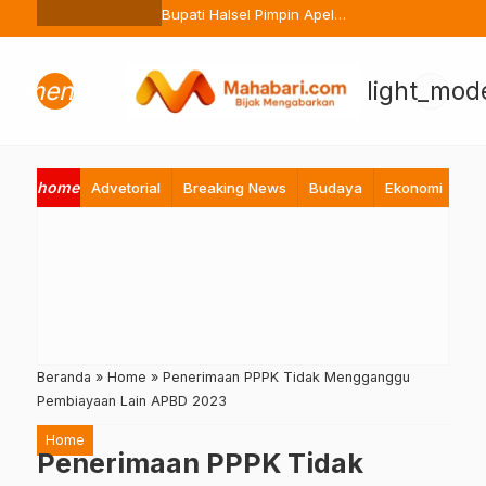
Ternate Buang Sembarangan
Bupati Halsel Pimpin Apel
Perdana Pasca Lebaran, Tekan
Peningkatan Pelayanan ASN
menu
light_mod
home
Advetorial
Breaking News
Budaya
Ekonomi
Hi
Beranda
»
Home
»
Penerimaan PPPK Tidak Mengganggu
Pembiayaan Lain APBD 2023
Home
Penerimaan PPPK Tidak