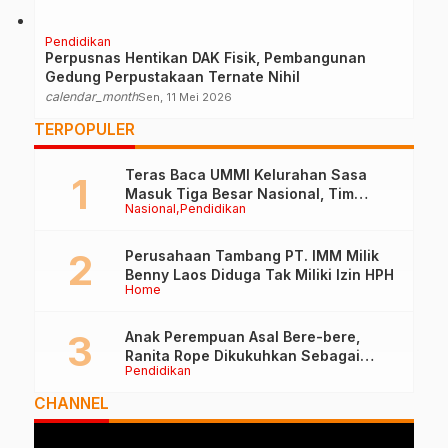
Pendidikan
Perpusnas Hentikan DAK Fisik, Pembangunan
Gedung Perpustakaan Ternate Nihil
calendar_month
Sen, 11 Mei 2026
TERPOPULER
Teras Baca UMMI Kelurahan Sasa
Masuk Tiga Besar Nasional, Tim
Nasional
Pendidikan
Penilai Lakukan Visitasi di Ternate
Perusahaan Tambang PT. IMM Milik
Benny Laos Diduga Tak Miliki Izin HPH
Home
Anak Perempuan Asal Bere-bere,
Ranita Rope Dikukuhkan Sebagai
Pendidikan
Guru Besar dan Rektor Ummu
CHANNEL