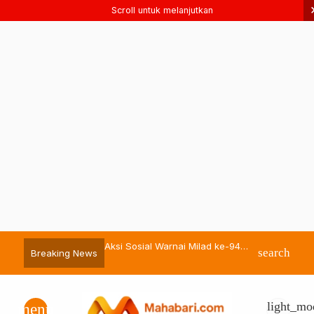
Scroll untuk melanjutkan
ckel Berbagi Hewan
Aksi Sosial Warnai Milad ke-94
Bassam Kasub
search
Breaking News
 Momen Iduladha 1447 H
Pemuda Muhammadiyah Malut
sebagai Sekda
light_mo
menu