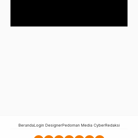
Beranda
Login Designer
Pedoman Media Cyber
Redaksi