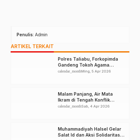
Penulis
: Admin
ARTIKEL TERKAIT
Polres Taliabu, Forkopimda
Gandeng Tokoh Agama
Deklarasikan Damai
calendar_month
Ming, 5 Apr 2026
Malam Panjang, Air Mata
Ikram di Tengah Konflik
Halteng
calendar_month
Sab, 4 Apr 2026
Muhammadiyah Halsel Gelar
Salat Id dan Aksi Solidaritas