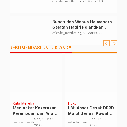
Palestina
calendar_month
Jum, 20 Mar 2026
Bupati dan Wabup Halmahera
Selatan Hadiri Pelantikan
Mabiran Pramuka se-Kwarcab
calendar_month
Ming, 15 Mar 2026
REKOMENDASI UNTUK ANDA
a
Hukum
Home
t Kekerasan
LBH Ansor Desak DPRD
DP2KB Sula, Gan
n dan Anak,
Malut Seriusi Kawal
Bhayangkari, Pers
itik Peran
Sengketa Aset Ubo-
Citra Kirana, Dink
Sen, 16 Mar
Sen, 28 Jul
Sab, 27 A
h
calendar_month
calendar_month
ubo ke Senayan
DWP Sula Dalam
2026
2025
2024