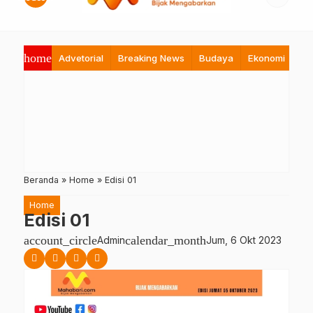
home
Advetorial
Breaking News
Budaya
Ekonomi
Hi
Beranda
»
Home
»
Edisi 01
Home
Edisi 01
account_circle
calendar_month
Admin
Jum, 6 Okt 2023