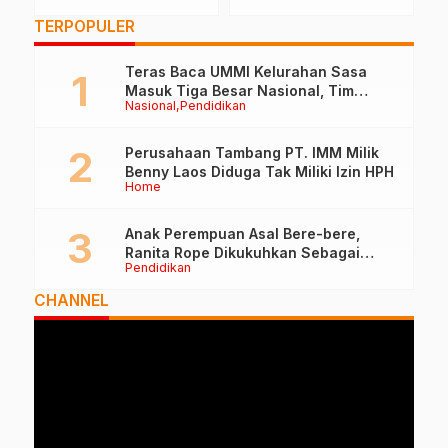
Pelayanan KB
TERPOPULER
Teras Baca UMMI Kelurahan Sasa
Masuk Tiga Besar Nasional, Tim
Nasional
Pendidikan
Penilai Lakukan Visitasi di Ternate
Perusahaan Tambang PT. IMM Milik
Benny Laos Diduga Tak Miliki Izin HPH
Home
Anak Perempuan Asal Bere-bere,
Ranita Rope Dikukuhkan Sebagai
Pendidikan
Guru Besar dan Rektor Ummu
CHANNEL