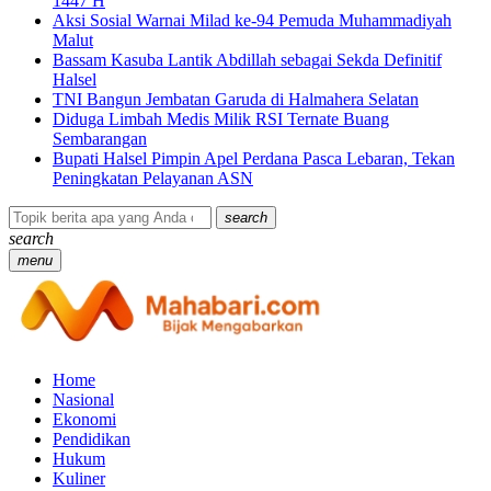
1447 H
Aksi Sosial Warnai Milad ke-94 Pemuda Muhammadiyah
Malut
Bassam Kasuba Lantik Abdillah sebagai Sekda Definitif
Halsel
TNI Bangun Jembatan Garuda di Halmahera Selatan
Diduga Limbah Medis Milik RSI Ternate Buang
Sembarangan
Bupati Halsel Pimpin Apel Perdana Pasca Lebaran, Tekan
Peningkatan Pelayanan ASN
search
search
menu
Home
Nasional
Ekonomi
Pendidikan
Hukum
Kuliner