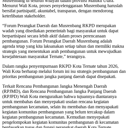
Musrenbang di seluruh wilayah dalam provinsi Maluku Utara.
Menurut Wali Kota, proses penyelenggaraan Musrenbang haruslah
bersifat partisipatif, akuntabel, transparan, dengan mendorong
keterlibatan stakeholder.
“Forum Perangkat Daerah dan Musrenbang RKPD merupakan
wadah yang disediakan pemerintah bagi masyarakat untuk dapat
berpartisipasi secara lebih aktif dalam proses perencanaan
pembangunan. Forum Perangkat Daerah Musrenbang adalah
agenda tetap yang kita laksanakan setiap tahun dan memiliki makna
strategis yang menentukan arah pembangunan untuk mewujudkan
kesejahteraan masyarakat Ternate,” terangnya.
Dalam rangka penyempurnaan RKPD Kota Ternate tahun 2026,
Wali Kota berharap melalui forum ini isu strategis pembangunan dan
prioritas pembangunan jangka panjang daerah dapat disepakati.
Terkait Rencana Pembangunan Jangka Menengah Daerah
(RPJMD), dan Rencana Pembangunan Jangka Panjang Daerah
(RPJPD) Wali Kota menguraikan bahwa tujuannya diantaranya
untuk membahas dan menyepakati usulan rencana kegiatan
pembangunan kecamatan, selain itu membahas dan menyapakati
kegiatan komunitas pembangunan yang belum tercakup dalam
kegiatan pembangunan kecamatan. Kemudian menyepakati
pengelompokan kegiatan komunitas pembangunan di kecamatan
berdasarkan tugas dan fungsi perangkat daerah Kota Ternate.