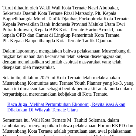
Turut dihadiri oleh Wakil Wali Kota Ternate Nasri Abubakar,
Sekretaris Daerah Kota Ternate Rizal Marsaoly, Plt. Kepala
Bappelitbangda Mohd. Taufik Djauhar, Forkopimda Kota Ternate,
Kepala Perwakilan Bank Indonesia Provinsi Maluku Utara Dwi
Putra Indrawan, Kepala BPS Kota Ternate Harim Arrosid, para
kepala OPD dan Camat di Lingkup Pemerintah Kota Ternate.
Plt. Kepala Bappelitbangda Kota Ternate Taufik Djauhar.
Dalam laporannya mengatakan bahwa pelaksanaan Musrenbang di
tingkat kelurahan dan kecamatan telah selesai diselenggarakan,
dengan menghasilkan sejumlah aspirasi masyarakat yang telah
disepakati oleh masyarakat.
Selain itu, di tahun 2025 ini Kota Ternate telah melaksanakan
Musrenbang Komunitas atau Ternate Youth Planner yang ke-3, yang
mana ini dimaksudkan sebagai bentuk peran aktif anak muda dalam
berpartisipasi merencanakan kebijakan di Kota Ternate.
Baca Juga
Melihat Pertumbuhan Ekonomi, Revitalisasi Akan
Dilakukan Di Wilayah Ternate Utara
Sementara itu, Wali Kota Ternate M. Tauhid Soleman, dalam
sambutannya menyampaikan bahwa pelaksanaan Forum RKPD dan
Musrenbang Kota Ternate adalah permulaan atau awal pelaksanaan