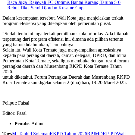
Baca Juga
Rajawali FC Optimis Bantai Karang Taruna 5-0
Rebut Tiket Semi Djordan Kusame Cup
Dalam kesempatan tersebut, Wali Kota juga menjelaskan terkait
program efesiensi yang ditetapkan oleh pemerintah pusat.
“Sudah tentu ini juga terkait pemilihan skala prioritas. Ada hikmah
terpenting dari program efisiensi ini, dimana ada pilihan tertentu
yang harus didahulukan,” tambahnya
Selain itu, Wali Kota Ternate juga menyampaikan apresiasinya
kepada para perangkat daerah, camat, delegasi, DPRD, dan mitra
Pemerintah Kota Ternate, sekaligus membuka dengan resmi forum
perangkat daerah dan Musrenbang RKPD Kota Ternate Tahun
2026.
untuk diketahui, Forum Perangkat Daerah dan Musrenbang RKPD
Kota Ternate akan digelar selama 2 (dua) hari, 19-20 Maret 2025.
Peliput: Faisal
Editor: Fasal
Penulis
: Admin
Tags
M. Tauhid Soleman
RKPD Tahun 2026
RPJMD
RPJPD
Wali