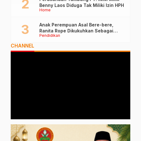
Benny Laos Diduga Tak Miliki Izin HPH
Home
Anak Perempuan Asal Bere-bere,
Ranita Rope Dikukuhkan Sebagai
Pendidikan
Guru Besar dan Rektor Ummu
CHANNEL