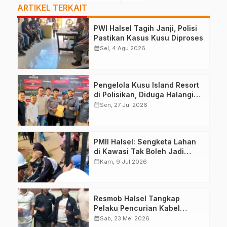
ARTIKEL TERKAIT
PWI Halsel Tagih Janji, Polisi
Pastikan Kasus Kusu Diproses
calendar_month
Sel, 4 Agu 2026
Pengelola Kusu Island Resort
di Polisikan, Diduga Halangi
Kerja Jurnalis
calendar_month
Sen, 27 Jul 2026
PMII Halsel: Sengketa Lahan
di Kawasi Tak Boleh Jadi
Alasan Aksi Anarkis
calendar_month
Kam, 9 Jul 2026
Resmob Halsel Tangkap
Pelaku Pencurian Kabel
Lampu Jalan
calendar_month
Sab, 23 Mei 2026