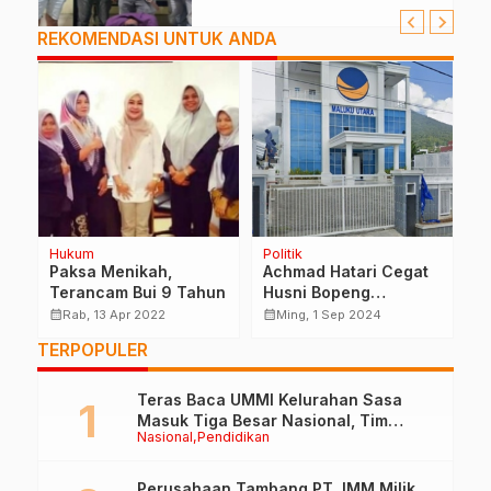
REKOMENDASI UNTUK ANDA
Hukum
Politik
H
 4
Paksa Menikah,
Achmad Hatari Cegat
T
Terancam Bui 9 Tahun
Husni Bopeng
B
Berkantor di DPW
K
calendar_month
calendar_month
calendar_month
Rab, 13 Apr 2022
Ming, 1 Sep 2024
NasDem
P
TERPOPULER
P
Teras Baca UMMI Kelurahan Sasa
Masuk Tiga Besar Nasional, Tim
Nasional
Pendidikan
Penilai Lakukan Visitasi di Ternate
Perusahaan Tambang PT. IMM Milik