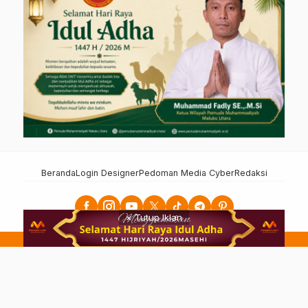
Beranda
Login Designer
Pedoman Media Cyber
Redaksi
× Tutup Iklan
MAHABARI -
Alamat: Jalan Raya Jahan. Kelurahan Tabona. Kota Ternate
Selatan. Kota Ternate. Maluku Utara Tlpn: 081244252022 Email:
mahabarita@gmail.com