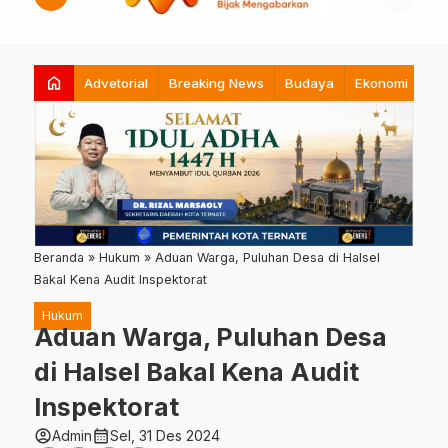
home
Advetorial
Breaking News
Budaya
Ekonomi
Hi
Beranda
»
Hukum
»
Aduan Warga, Puluhan Desa di Halsel
Bakal Kena Audit Inspektorat
Hukum
Aduan Warga, Puluhan Desa
di Halsel Bakal Kena Audit
Inspektorat
account_circle
calendar_month
Admin
Sel, 31 Des 2024