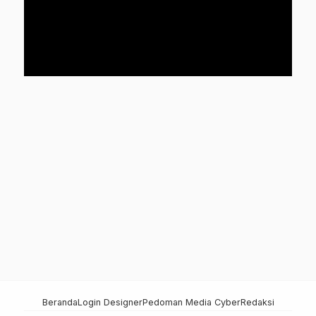
Beranda
Login Designer
Pedoman Media Cyber
Redaksi