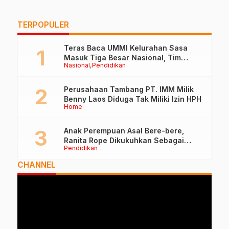
TERPOPULER
Teras Baca UMMI Kelurahan Sasa
Masuk Tiga Besar Nasional, Tim
Nasional
Pendidikan
Penilai Lakukan Visitasi di Ternate
Perusahaan Tambang PT. IMM Milik
Benny Laos Diduga Tak Miliki Izin HPH
Home
Anak Perempuan Asal Bere-bere,
Ranita Rope Dikukuhkan Sebagai
Pendidikan
Guru Besar dan Rektor Ummu
CHANNEL