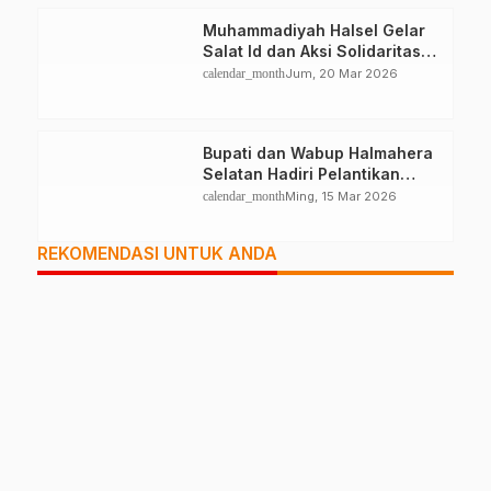
Muhammadiyah Halsel Gelar
Salat Id dan Aksi Solidaritas
Palestina
calendar_month
Jum, 20 Mar 2026
Bupati dan Wabup Halmahera
Selatan Hadiri Pelantikan
Mabiran Pramuka se-Kwarcab
calendar_month
Ming, 15 Mar 2026
REKOMENDASI UNTUK ANDA