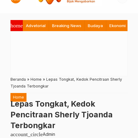
home
Advetorial
Breaking News
Budaya
Ekonomi
Hi
Beranda
»
Home
»
Lepas Tongkat, Kedok Pencitraan Sherly
Tjoanda Terbongkar
Home
Lepas Tongkat, Kedok
Pencitraan Sherly Tjoanda
Terbongkar
account_circle
Admin