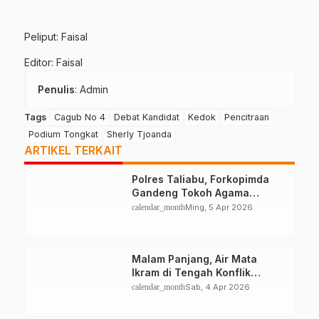
Peliput: Faisal
Editor: Faisal
Penulis
: Admin
Tags
Cagub No 4
Debat Kandidat
Kedok
Pencitraan
Podium Tongkat
Sherly Tjoanda
ARTIKEL TERKAIT
Polres Taliabu, Forkopimda
Gandeng Tokoh Agama
Deklarasikan Damai
calendar_month
Ming, 5 Apr 2026
Malam Panjang, Air Mata
Ikram di Tengah Konflik
Halteng
calendar_month
Sab, 4 Apr 2026