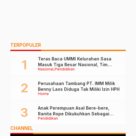
TERPOPULER
Teras Baca UMMI Kelurahan Sasa
Masuk Tiga Besar Nasional, Tim
Nasional
Pendidikan
Penilai Lakukan Visitasi di Ternate
Perusahaan Tambang PT. IMM Milik
Benny Laos Diduga Tak Miliki Izin HPH
Home
Anak Perempuan Asal Bere-bere,
Ranita Rope Dikukuhkan Sebagai
Pendidikan
Guru Besar dan Rektor Ummu
CHANNEL