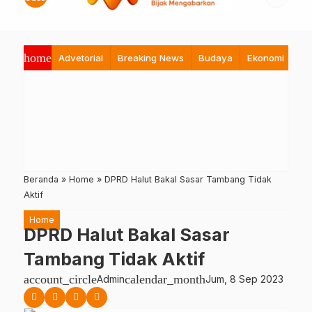
home
Advetorial
Breaking News
Budaya
Ekonomi
Hi
Beranda
»
Home
»
DPRD Halut Bakal Sasar Tambang Tidak
Aktif
Home
DPRD Halut Bakal Sasar
Tambang Tidak Aktif
account_circle
calendar_month
Admin
Jum, 8 Sep 2023