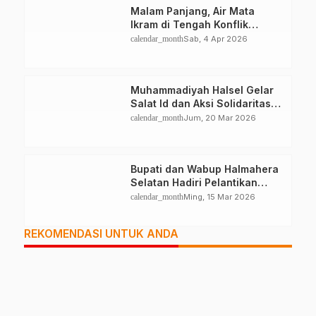
Malam Panjang, Air Mata
Ikram di Tengah Konflik
Halteng
calendar_month
Sab, 4 Apr 2026
Muhammadiyah Halsel Gelar
Salat Id dan Aksi Solidaritas
Palestina
calendar_month
Jum, 20 Mar 2026
Bupati dan Wabup Halmahera
Selatan Hadiri Pelantikan
Mabiran Pramuka se-Kwarcab
calendar_month
Ming, 15 Mar 2026
REKOMENDASI UNTUK ANDA