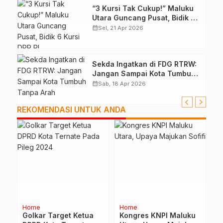
“3 Kursi Tak Cukup!” Maluku
Utara Guncang Pusat, Bidik 6
Kursi DPR RI
calendar_month
Sel, 21 Apr 2026
Sekda Ingatkan di FDG RTRW:
Jangan Sampai Kota Tumbuh
Tanpa Arah
calendar_month
Sab, 18 Apr 2026
REKOMENDASI UNTUK ANDA
Home
Home
H
Golkar Target Ketua
Kongres KNPI Maluku
5