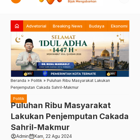
home
Advetorial
Breaking News
Budaya
Ekonomi
Hi
Beranda
»
Politik
»
Puluhan Ribu Masyarakat Lakukan
Penjemputan Cakada Sahril-Makmur
Politik
Puluhan Ribu Masyarakat
Lakukan Penjemputan Cakada
Sahril-Makmur
account_circle
calendar_month
Admin
Kam, 22 Agu 2024