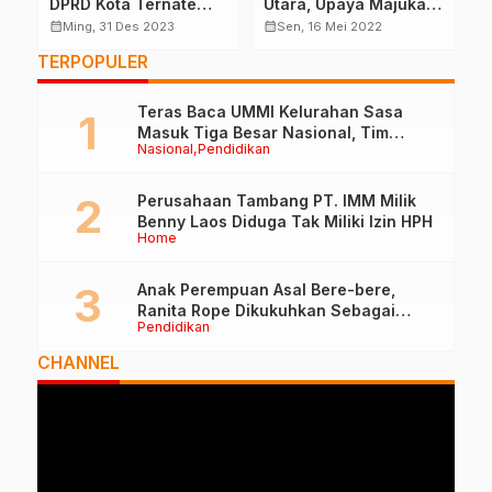
DPRD Kota Ternate
Utara, Upaya Majukan
R
Pada Pileg 2024
Sofifi
calendar_month
calendar_month
calendar_month
Ming, 31 Des 2023
Sen, 16 Mei 2022
TERPOPULER
Teras Baca UMMI Kelurahan Sasa
Masuk Tiga Besar Nasional, Tim
Nasional
Pendidikan
Penilai Lakukan Visitasi di Ternate
Perusahaan Tambang PT. IMM Milik
Benny Laos Diduga Tak Miliki Izin HPH
Home
Anak Perempuan Asal Bere-bere,
Ranita Rope Dikukuhkan Sebagai
Pendidikan
Guru Besar dan Rektor Ummu
CHANNEL