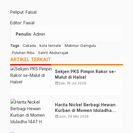
Peliput: Faisal
Editor: Faisal
Penulis
: Admin
Tags
Cakada
kota ternate
Makmur Gamgulu
Puluhan Ribu
Sahril Abdurrajak
ARTIKEL TERKAIT
Sekjen PKS Pimpin Rakor se-
Malut di Halsel
calendar_month
Sab, 18 Jul 2026
Harita Nickel Berbagi Hewan
Kurban di Momen Iduladha
1447 H
calendar_month
Jum, 29 Mei 2026