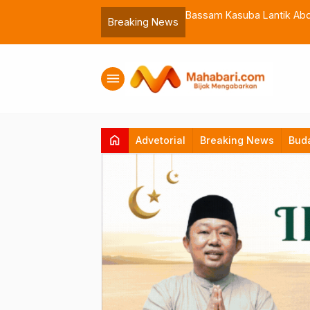
 Muhammadiyah Malut
Bassam Kasuba Lantik Abdil
Breaking News
menu
home
Advetorial
Breaking News
Bud