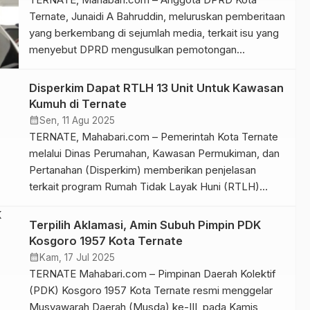
Ternate, Junaidi A Bahruddin, meluruskan pemberitaan
yang berkembang di sejumlah media, terkait isu yang
menyebut DPRD mengusulkan pemotongan
Tunjangan Tambahan Penghasilan (TPP), atau gaji
pegawai untuk pembayaran retribusi parkir tepi jalan
Disperkim Dapat RTLH 13 Unit Untuk Kawasan
umum. Selasa (25/11/2025). Ia menegaskan bahwa
Kumuh di Ternate
DPRD sama sekali tidak pernah mengusulkan
calendar_month
Sen, 11 Agu 2025
kebijakan tersebut. Menurut Junaidi. Informasi
TERNATE, Mahabari.com – Pemerintah Kota Ternate
mengenai […]
melalui Dinas Perumahan, Kawasan Permukiman, dan
Pertanahan (Disperkim) memberikan penjelasan
terkait program Rumah Tidak Layak Huni (RTLH)
pada tahun ini, termasuk besaran anggaran yang
diterima per unit. Kepala Dinas Perkim Kota Ternate,
Terpilih Aklamasi, Amin Subuh Pimpin PDK
Tony S. Pontoh, mengatakan selama ini belum ada
Kosgoro 1957 Kota Ternate
bantuan khusus untuk satu unit rumah dalam program
calendar_month
Kam, 17 Jul 2025
tersebut. […]
TERNATE Mahabari.com – Pimpinan Daerah Kolektif
(PDK) Kosgoro 1957 Kota Ternate resmi menggelar
Musyawarah Daerah (Musda) ke-III, pada Kamis