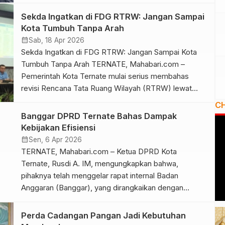
perusahaan di Pulau Obi serta sejumlah wilayah di
Maluku Utara. Hewan kurban yang disalurkan terdiri
Sekda Ingatkan di FDG RTRW: Jangan Sampai
dari 43 ekor sapi dan tiga ekor kambing. Sebanyak 25
Kota Tumbuh Tanpa Arah
hewan kurban didistribusikan ke desa-desa […]
calendar_month
Sab, 18 Apr 2026
Sekda Ingatkan di FDG RTRW: Jangan Sampai Kota
Tumbuh Tanpa Arah TERNATE, Mahabari.com –
Pemerintah Kota Ternate mulai serius membahas
revisi Rencana Tata Ruang Wilayah (RTRW) lewat
Focus Group Discussion (FGD), Sabtu (18/05/2026).
C
Sekretaris Daerah Kota Ternate, Dr. H. Rizal Marsaoly,
Banggar DPRD Ternate Bahas Dampak
secara tegas mengatakan bahwa Perda RTRW ini
Kebijakan Efisiensi
harus dilakukan kajian yang matang, dan harusnya […]
calendar_month
Sen, 6 Apr 2026
TERNATE, Mahabari.com – Ketua DPRD Kota
Ternate, Rusdi A. IM, mengungkapkan bahwa,
pihaknya telah menggelar rapat internal Badan
Anggaran (Banggar), yang dirangkaikan dengan
kegiatan halal bihalal sebagai bagian dari evaluasi
kinerja awal tahun. Menurut Rusdi, rapat tersebut
Perda Cadangan Pangan Jadi Kebutuhan
membahas capaian kinerja serta sejumlah isu