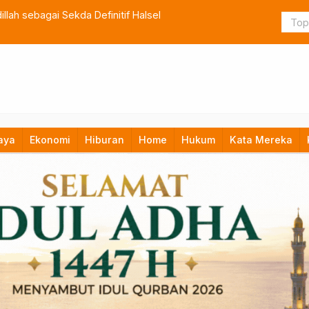
lah sebagai Sekda Definitif Halsel
TNI Bangun
aya
Ekonomi
Hiburan
Home
Hukum
Kata Mereka