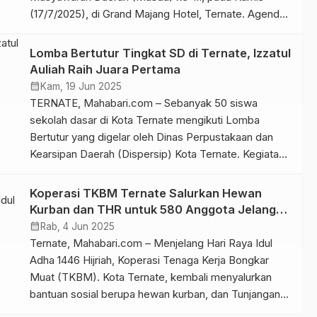
(17/7/2025), di Grand Majang Hotel, Ternate. Agenda
utama Musda ini adalah pembentukan kepengurusan
baru periode 2025–2029. Dalam forum yang dihadiri
Lomba Bertutur Tingkat SD di Ternate, Izzatul
para pengurus dan anggota organisasi, Amin Subuh
Auliah Raih Juara Pertama
terpilih secara aklamasi sebagai Ketua PDK Kosgoro
calendar_month
Kam, 19 Jun 2025
1957 Kota […]
TERNATE, Mahabari.com – Sebanyak 50 siswa
sekolah dasar di Kota Ternate mengikuti Lomba
Bertutur yang digelar oleh Dinas Perpustakaan dan
Kearsipan Daerah (Dispersip) Kota Ternate. Kegiatan
ini berlangsung pada Kamis, (19/62025), di Aula
Dispersip dan diikuti oleh peserta dari berbagai
Koperasi TKBM Ternate Salurkan Hewan
sekolah dasar se-Kota Ternate. Kepala Dispersip Kota
Kurban dan THR untuk 580 Anggota Jelang
Ternate, Safia M. Nur, mengatakan bahwa lomba ini
Idul Adha
calendar_month
Rab, 4 Jun 2025
[…]
Ternate, Mahabari.com – Menjelang Hari Raya Idul
Adha 1446 Hijriah, Koperasi Tenaga Kerja Bongkar
Muat (TKBM). Kota Ternate, kembali menyalurkan
bantuan sosial berupa hewan kurban, dan Tunjangan
Hari Raya (THR) kepada para anggotanya. Wakil