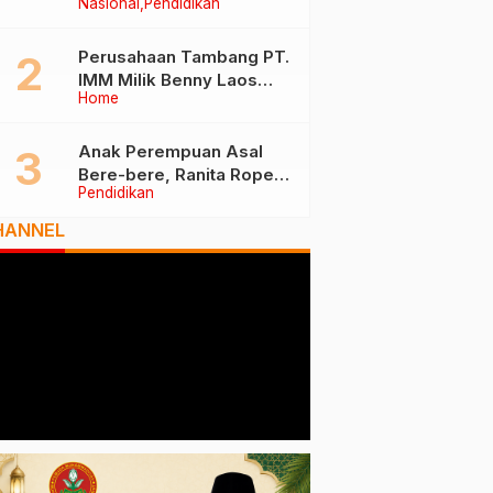
Nasional
Pendidikan
Tiga Besar Nasional, Tim
Penilai Lakukan Visitasi di
Ternate
Perusahaan Tambang PT.
IMM Milik Benny Laos
Home
Diduga Tak Miliki Izin HPH
Anak Perempuan Asal
Bere-bere, Ranita Rope
Pendidikan
Dikukuhkan Sebagai Guru
Besar dan Rektor Ummu
HANNEL