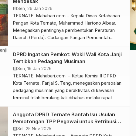
Mendesak
strategis yang kemungkinan akan dihadapi ke depan,
calendar_month
Sen, 26 Jan 2026
termasuk kebijakan nasional terkait efisiensi […]
TERNATE, Mahabari.com – Kepala Dinas Ketahanan
Pangan Kota Ternate, Muhammad Hartono Albaar.
Menegaskan pentingnya pembentukan Peraturan
Daerah (Perda). Cadangan Pangan Pemerintah
Daerah, sebagai langkah strategis menghadapi
potensi bencana dan gejolak harga pangan. Hal
DPRD Ingatkan Pemkot: Wakil Wali Kota Janji
tersebut disampaikan Hartono, usai mengikuti rapat
Tertibkan Pedagang Musiman
koordinasi bersama Tim Panitia Khusus (Pansus),
calendar_month
Sen, 19 Jan 2026
DPRD Kota Ternate, Senin (26/1/2026). Ia
TERNATE, Mahabari.com – Ketua Komisi II DPRD
mengatakan, kewajiban pemerintah daerah […]
Kota Ternate, Farijal S. Teng, menegaskan persoalan
pedagang musiman yang beraktivitas di kawasan
terminal telah berulang kali dibahas melalui rapat
DPRD dan bahkan sudah direkomendasikan dalam
Panitia Khusus (Pansus) LKPJ tahun sebelumnya.
Anggota DPRD Ternate Bantah Isu Usulan
Farijal menekankan bahwa rekomendasi Pansus LKPJ
Pemotongan TPP Pegawai untuk Retribusi
merupakan bagian dari fungsi pengawasan DPRD
Parkir
calendar_month
Sel, 25 Nov 2025
yang wajib ditindaklanjuti oleh […]
TERNATE, Mahabari.com – Anggota DPRD Kota