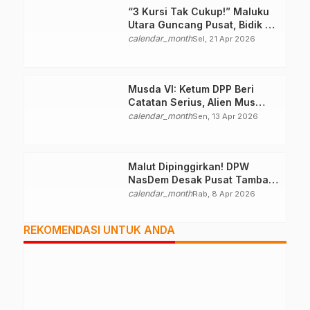
“3 Kursi Tak Cukup!” Maluku
Utara Guncang Pusat, Bidik 6
Kursi DPR RI
calendar_month
Sel, 21 Apr 2026
Musda VI: Ketum DPP Beri
Catatan Serius, Alien Mus
Mampu Atau Tidak?
calendar_month
Sen, 13 Apr 2026
Malut Dipinggirkan! DPW
NasDem Desak Pusat Tambah
Kursi DPR RI, Jangan Tutup
calendar_month
Rab, 8 Apr 2026
Mata
REKOMENDASI UNTUK ANDA