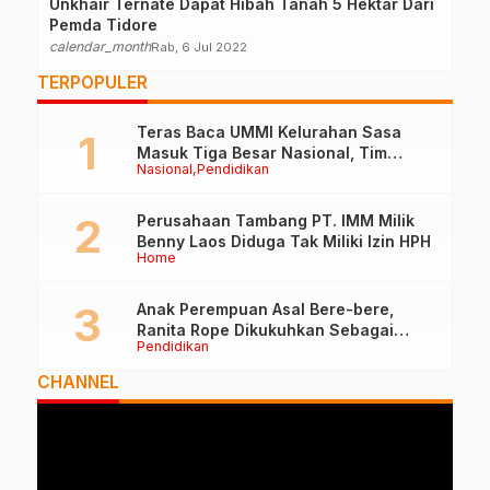
Unkhair Ternate Dapat Hibah Tanah 5 Hektar Dari
Pemda Tidore
calendar_month
Rab, 6 Jul 2022
TERPOPULER
Teras Baca UMMI Kelurahan Sasa
Masuk Tiga Besar Nasional, Tim
Nasional
Pendidikan
Penilai Lakukan Visitasi di Ternate
Perusahaan Tambang PT. IMM Milik
Benny Laos Diduga Tak Miliki Izin HPH
Home
Anak Perempuan Asal Bere-bere,
Ranita Rope Dikukuhkan Sebagai
Pendidikan
Guru Besar dan Rektor Ummu
CHANNEL