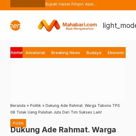
Ternate Buang Sembarangan
Bupati Halsel Pimpin Apel
Perdana Pasca Lebaran, Tekan
Peningkatan Pelayanan ASN
menu
light_mod
home
Advetorial
Breaking News
Budaya
Ekonomi
Hi
Beranda
»
Politik
»
Dukung Ade Rahmat. Warga Tabona TPS
08 Tolak Uang Puluhan Juta Dari Tim Sukses Lain!
Politik
Dukung Ade Rahmat. Warga