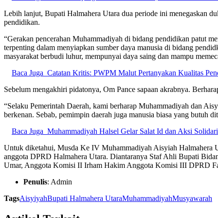
Lebih lanjut, Bupati Halmahera Utara dua periode ini menegaskan
pendidikan.
“Gerakan pencerahan Muhammadiyah di bidang pendidikan patut men
terpenting dalam menyiapkan sumber daya manusia di bidang pendidk
masyarakat berbudi luhur, mempunyai daya saing dan mampu memecah
Baca Juga
Catatan Kritis: PWPM Malut Pertanyakan Kualitas Pend
Sebelum mengakhiri pidatonya, Om Pance sapaan akrabnya. Berharap
“Selaku Pemerintah Daerah, kami berharap Muhammadiyah dan Aisyiah 
berkenan. Sebab, pemimpin daerah juga manusia biasa yang butuh d
Baca Juga
Muhammadiyah Halsel Gelar Salat Id dan Aksi Solidarit
Untuk diketahui, Musda Ke IV Muhammadiyah Aisyiah Halmahera Ut
anggota DPRD Halmahera Utara. Diantaranya Staf Ahli Bupati Bid
Umar, Anggota Komisi II Irham Hakim Anggota Komisi III DPRD F
Penulis
: Admin
Tags
Aisyiyah
Bupati Halmahera Utara
Muhammadiyah
Musyawarah