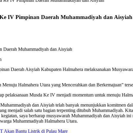
da Ke IV Pimpinan Daerah Muhammadiyah dan Aisyiah
 Ke IV Pimpinan Daerah Muhammadiyah dan Aisyiah
n
nan Daerah Aisyiah Kabupaten Halmahera melaksanakan Musyawarah 
nuju Halmahera Utara yang Mencerahkan dan Berkemajuan” tersebut 
harap pelaksanaan Musda Ke IV menjadi momentum untuk menuju Halm
an, Muhammadiyah dan Aisyiah telah banyak menunjukkan komitmen d
ang menjadi salah satu bagian terpenting ditubuh Muhammadiyah. Ki
a kegiatan, saya berharap musyawarah Muhammadiyah dan Aisyiah ini
n warga Muhammadiyah Halmahera Utara.
T Akan Bantu Listrik di Pulau Mare