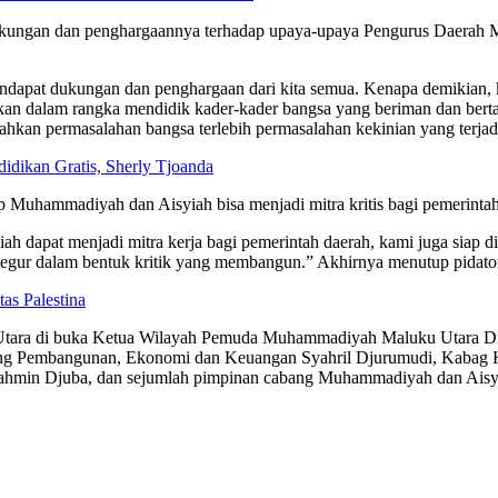
 dukungan dan penghargaannya terhadap upaya-upaya Pengurus Daerah
dapat dukungan dan penghargaan dari kita semua. Kenapa demikian,
an dalam rangka mendidik kader-kader bangsa yang beriman dan berta
kan permasalahan bangsa terlebih permasalahan kekinian yang terjad
idikan Gratis, Sherly Tjoanda
 Muhammadiyah dan Aisyiah bisa menjadi mitra kritis bagi pemerinta
dapat menjadi mitra kerja bagi pemerintah daerah, kami juga siap di
itegur dalam bentuk kritik yang membangun.” Akhirnya menutup pidato
as Palestina
ara di buka Ketua Wilayah Pemuda Muhammadiyah Maluku Utara Dr Is
ang Pembangunan, Ekonomi dan Keuangan Syahril Djurumudi, Kabag 
ahmin Djuba, dan sejumlah pimpinan cabang Muhammadiyah dan Aisy