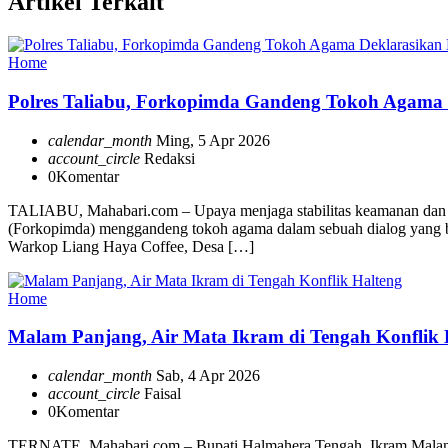
Artikel Terkait
Home
Polres Taliabu, Forkopimda Gandeng Tokoh Agama
calendar_month
Ming, 5 Apr 2026
account_circle
Redaksi
0
Komentar
TALIABU, Mahabari.com – Upaya menjaga stabilitas keamanan dan ke
(Forkopimda) menggandeng tokoh agama dalam sebuah dialog yang ber
Warkop Liang Haya Coffee, Desa […]
Home
Malam Panjang, Air Mata Ikram di Tengah Konflik 
calendar_month
Sab, 4 Apr 2026
account_circle
Faisal
0
Komentar
TERNATE, Mahabari.com – Bupati Halmahera Tengah, Ikram Malan Sa