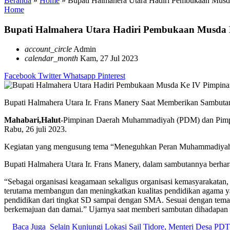
Beranda
»
Home
»
Bupati Halmahera Utara Hadiri Pembukaan Mus
Home
Bupati Halmahera Utara Hadiri Pembukaan Musda
account_circle
Admin
calendar_month
Kam, 27 Jul 2023
Facebook
Twitter
Whatsapp
Pinterest
Bupati Halmahera Utara Ir. Frans Manery Saat Memberikan Sambuta
Mahabari,
Halut
-Pimpinan Daerah Muhammadiyah (PDM) dan Pimpi
Rabu, 26 juli 2023.
Kegiatan yang mengusung tema “Meneguhkan Peran Muhammadiyah Me
Bupati Halmahera Utara Ir. Frans Manery, dalam sambutannya ber
“Sebagai organisasi keagamaan sekaligus organisasi kemasyarakat
terutama membangun dan meningkatkan kualitas pendidikan agama y
pendidikan dari tingkat SD sampai dengan SMA. Sesuai dengan tem
berkemajuan dan damai.” Ujarnya saat memberi sambutan dihadapa
Baca Juga
Selain Kunjungi Lokasi Sail Tidore, Menteri Desa PDT