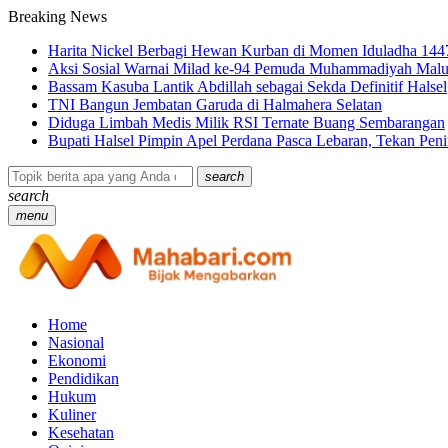
Breaking News
Harita Nickel Berbagi Hewan Kurban di Momen Iduladha 144
Aksi Sosial Warnai Milad ke-94 Pemuda Muhammadiyah Malu
Bassam Kasuba Lantik Abdillah sebagai Sekda Definitif Halsel
TNI Bangun Jembatan Garuda di Halmahera Selatan
Diduga Limbah Medis Milik RSI Ternate Buang Sembarangan
Bupati Halsel Pimpin Apel Perdana Pasca Lebaran, Tekan Pe
search
search
menu
Home
Nasional
Ekonomi
Pendidikan
Hukum
Kuliner
Kesehatan