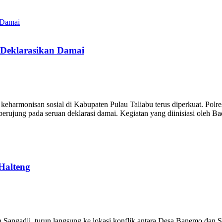
 Deklarasikan Damai
harmonisan sosial di Kabupaten Pulau Taliabu terus diperkuat. Polr
ujung pada seruan deklarasi damai. Kegiatan yang diinisiasi oleh Ba
Halteng
ngadji, turun langsung ke lokasi konflik antara Desa Banemo dan S