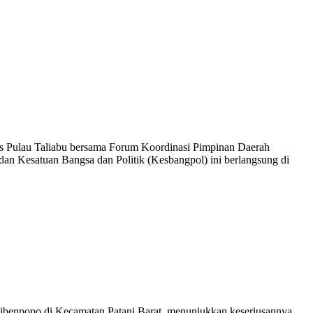
es Pulau Taliabu bersama Forum Koordinasi Pimpinan Daerah
dan Kesatuan Bangsa dan Politik (Kesbangpol) ini berlangsung di
ibenpopo di Kecamatan Patani Barat, menunjukkan keseriusannya