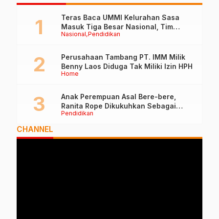
Teras Baca UMMI Kelurahan Sasa
Masuk Tiga Besar Nasional, Tim
Nasional
Pendidikan
Penilai Lakukan Visitasi di Ternate
Perusahaan Tambang PT. IMM Milik
Benny Laos Diduga Tak Miliki Izin HPH
Home
Anak Perempuan Asal Bere-bere,
Ranita Rope Dikukuhkan Sebagai
Pendidikan
Guru Besar dan Rektor Ummu
CHANNEL