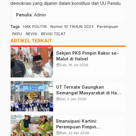
demokrasi yang dijamin dalam konstitusi dan UU Pemilu.
Penulis
: Admin
Tags
HAK POLITIK
Nomor 10 TAHUN 2023
Perempuan
PKPU
REVISI
REVISI TELAT
ARTIKEL TERKAIT
Sekjen PKS Pimpin Rakor se-
Malut di Halsel
calendar_month
Sab, 18 Jul 2026
UT Ternate Gaungkan
Semangat Masyarakat di Hari
Pancasila
calendar_month
Sel, 2 Jun 2026
Emansipasi Kartini:
Perempuan Pimpin
Keselamatan Hingga
calendar_month
Rab, 22 Apr 2026