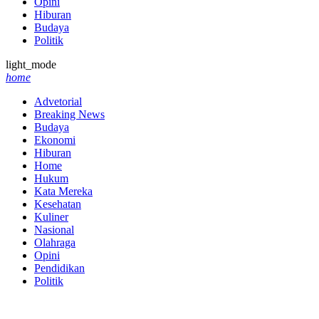
Opini
Hiburan
Budaya
Politik
light_mode
home
Advetorial
Breaking News
Budaya
Ekonomi
Hiburan
Home
Hukum
Kata Mereka
Kesehatan
Kuliner
Nasional
Olahraga
Opini
Pendidikan
Politik