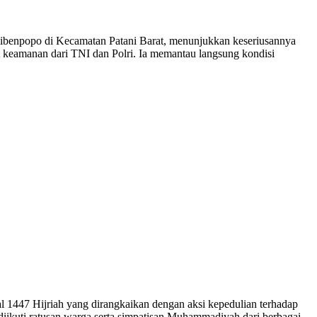
ibenpopo di Kecamatan Patani Barat, menunjukkan keseriusannya
 keamanan dari TNI dan Polri. Ia memantau langsung kondisi
447 Hijriah yang dirangkaikan dengan aksi kepedulian terhadap
diikuti ratusan warga serta simpatisan Muhammadiyah dari berbagai