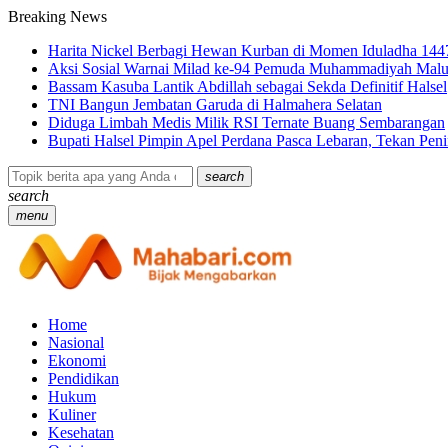
Breaking News
Harita Nickel Berbagi Hewan Kurban di Momen Iduladha 144
Aksi Sosial Warnai Milad ke-94 Pemuda Muhammadiyah Malu
Bassam Kasuba Lantik Abdillah sebagai Sekda Definitif Halsel
TNI Bangun Jembatan Garuda di Halmahera Selatan
Diduga Limbah Medis Milik RSI Ternate Buang Sembarangan
Bupati Halsel Pimpin Apel Perdana Pasca Lebaran, Tekan Pe
search
search
menu
Home
Nasional
Ekonomi
Pendidikan
Hukum
Kuliner
Kesehatan