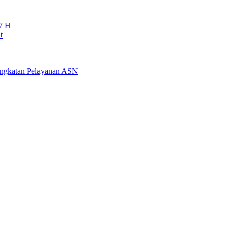
7 H
t
ningkatan Pelayanan ASN