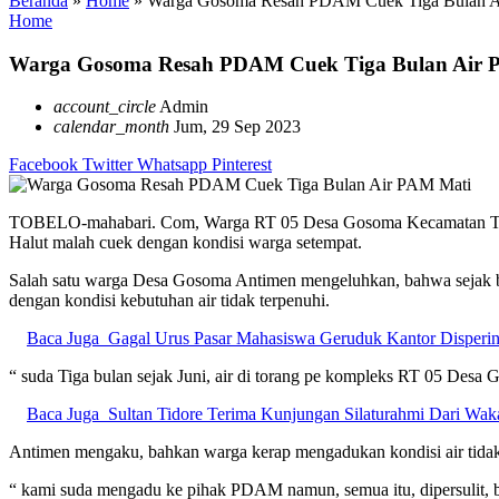
Beranda
»
Home
»
Warga Gosoma Resah PDAM Cuek Tiga Bulan A
Home
Warga Gosoma Resah PDAM Cuek Tiga Bulan Air 
account_circle
Admin
calendar_month
Jum, 29 Sep 2023
Facebook
Twitter
Whatsapp
Pinterest
TOBELO-mahabari. Com, Warga RT 05 Desa Gosoma Kecamatan Tobelo
Halut malah cuek dengan kondisi warga setempat.
Salah satu warga Desa Gosoma Antimen mengeluhkan, bahwa sejak bul
dengan kondisi kebutuhan air tidak terpenuhi.
Baca Juga
Gagal Urus Pasar Mahasiswa Geruduk Kantor Disperin
“ suda Tiga bulan sejak Juni, air di torang pe kompleks RT 05 Desa 
Baca Juga
Sultan Tidore Terima Kunjungan Silaturahmi Dari Wak
Antimen mengaku, bahkan warga kerap mengadukan kondisi air tida
“ kami suda mengadu ke pihak PDAM namun, semua itu, dipersulit,