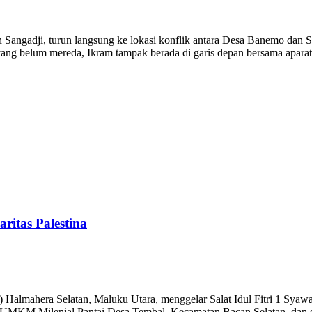
ngadji, turun langsung ke lokasi konflik antara Desa Banemo dan S
ang belum mereda, Ikram tampak berada di garis depan bersama aparat
ritas Palestina
hera Selatan, Maluku Utara, menggelar Salat Idul Fitri 1 Syawal 1
san UMKM Milenial Pantai Desa Tembal, Kecamatan Bacan Selatan, dan 