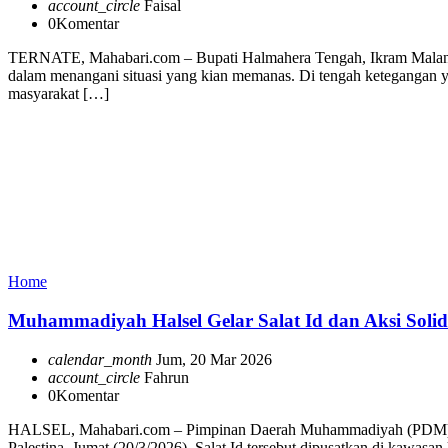
account_circle
Faisal
0
Komentar
TERNATE, Mahabari.com – Bupati Halmahera Tengah, Ikram Malan Sa
dalam menangani situasi yang kian memanas. Di tengah ketegangan y
masyarakat […]
Home
Muhammadiyah Halsel Gelar Salat Id dan Aksi Solida
calendar_month
Jum, 20 Mar 2026
account_circle
Fahrun
0
Komentar
HALSEL, Mahabari.com – Pimpinan Daerah Muhammadiyah (PDM) Halma
Palestina, Jumat (20/3/2026). Salat Id tersebut dipusatkan di kawa