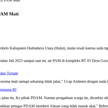
ir PAM Mati
PAM Mati
 Kabupaten Halmahera Utara (Halut), mulai resah karena suda tiga
an Juli 2023 sampai saat ini, air PAM di kompleks RT 05 Desa Gosoma
dag Ternate
Gosoma mati samapi sekarang tidak jalan,” Ucap Antimen dengan nada k
ajagung RI
k jalan itu, Ke pihak PDAM. Namun pengaduan warga itu, dicuekin o
 bahkan petugas PDAM memberi Alasan yang tidak masuk akal,” Beber