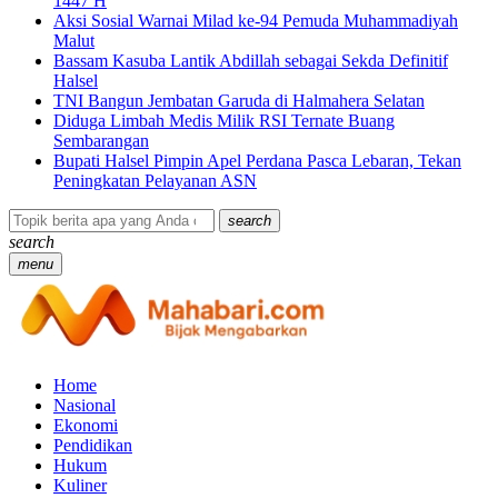
1447 H
Aksi Sosial Warnai Milad ke-94 Pemuda Muhammadiyah
Malut
Bassam Kasuba Lantik Abdillah sebagai Sekda Definitif
Halsel
TNI Bangun Jembatan Garuda di Halmahera Selatan
Diduga Limbah Medis Milik RSI Ternate Buang
Sembarangan
Bupati Halsel Pimpin Apel Perdana Pasca Lebaran, Tekan
Peningkatan Pelayanan ASN
search
search
menu
Home
Nasional
Ekonomi
Pendidikan
Hukum
Kuliner