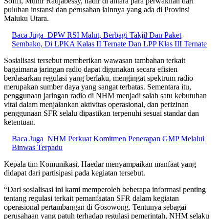
Sofifi, Munir Radjabessy, hadir di antara para perwakilan dari
puluhan instansi dan perusahan lainnya yang ada di Provinsi
Maluku Utara.
Baca Juga
DPW RSI Malut, Berbagi Takjil Dan Paket
Sembako, Di LPKA Kalas II Ternate Dan LPP Klas III Ternate
Sosialisasi tersebut memberikan wawasan tambahan terkait
bagaimana jaringan radio dapat digunakan secara efisien
berdasarkan regulasi yang berlaku, mengingat spektrum radio
merupakan sumber daya yang sangat terbatas. Sementara itu,
penggunaan jaringan radio di NHM menjadi salah satu kebutuhan
vital dalam menjalankan aktivitas operasional, dan perizinan
penggunaan SFR selalu dipastikan terpenuhi sesuai standar dan
ketentuan.
Baca Juga
NHM Perkuat Komitmen Penerapan GMP Melalui
Binwas Terpadu
Kepala tim Komunikasi, Haedar menyampaikan manfaat yang
didapat dari partisipasi pada kegiatan tersebut.
“Dari sosialisasi ini kami memperoleh beberapa informasi penting
tentang regulasi terkait pemanfaatan SFR dalam kegiatan
operasional pertambangan di Gosowong. Tentunya sebagai
perusahaan yang patuh terhadap regulasi pemerintah, NHM selaku