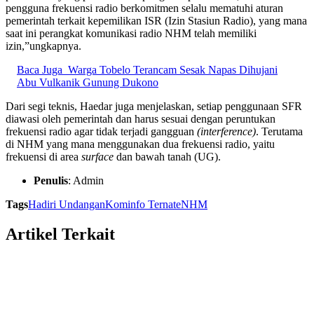
pengguna frekuensi radio berkomitmen selalu mematuhi aturan
pemerintah terkait kepemilikan ISR (Izin Stasiun Radio), yang mana
saat ini perangkat komunikasi radio NHM telah memiliki
izin,”ungkapnya.
Baca Juga
Warga Tobelo Terancam Sesak Napas Dihujani
Abu Vulkanik Gunung Dukono
Dari segi teknis, Haedar juga menjelaskan, setiap penggunaan SFR
diawasi oleh pemerintah dan harus sesuai dengan peruntukan
frekuensi radio agar tidak terjadi gangguan
(interference)
. Terutama
di NHM yang mana menggunakan dua frekuensi radio, yaitu
frekuensi di area
surface
dan bawah tanah (UG).
Penulis
: Admin
Tags
Hadiri Undangan
Kominfo Ternate
NHM
Artikel Terkait