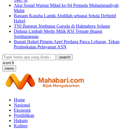
1447 H
Aksi Sosial Warnai Milad ke-94 Pemuda Muhammadiyah
Malut
Bassam Kasuba Lantik Abdillah sebagai Sekda Definitif
Halsel
TNI Bangun Jembatan Garuda di Halmahera Selatan
Diduga Limbah Medis Milik RSI Ternate Buang
Sembarangan
Bupati Halsel Pimpin Apel Perdana Pasca Lebaran, Tekan
Peningkatan Pelayanan ASN
search
search
menu
Home
Nasional
Ekonomi
Pendidikan
Hukum
Kuliner