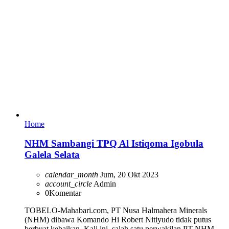
Home
NHM Sambangi TPQ Al Istiqoma Igobula
Galela Selata
calendar_month
Jum, 20 Okt 2023
account_circle
Admin
0
Komentar
TOBELO-Mahabari.com, PT Nusa Halmahera Minerals
(NHM) dibawa Komando Hi Robert Nitiyudo tidak putus
berbuat kebaikan. Kali ini, salah satu perwakilan PT NHM