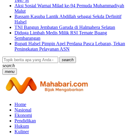
1447 H
Aksi Sosial Warnai Milad ke-94 Pemuda Muhammadiyah
Malut
Bassam Kasuba Lantik Abdillah sebagai Sekda Definitif
Halsel
TNI Bangun Jembatan Garuda di Halmahera Selatan
Diduga Limbah Medis Milik RSI Ternate Buang
Sembarangan
Bupati Halsel Pimpin Apel Perdana Pasca Lebaran, Tekan
Peningkatan Pelayanan ASN
search
search
menu
Home
Nasional
Ekonomi
Pendidikan
Hukum
Kuliner