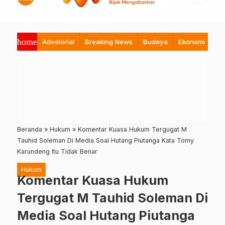
home
Advetorial
Breaking News
Budaya
Ekonomi
Hi
Beranda
»
Hukum
»
Komentar Kuasa Hukum Tergugat M
Tauhid Soleman Di Media Soal Hutang Piutanga Kata Tomy
Karundeng Itu Tidak Benar
Hukum
Komentar Kuasa Hukum
Tergugat M Tauhid Soleman Di
Media Soal Hutang Piutanga