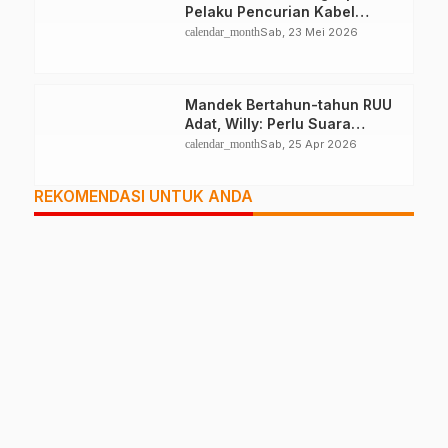
Pelaku Pencurian Kabel
Lampu Jalan
calendar_month
Sab, 23 Mei 2026
Mandek Bertahun-tahun RUU
Adat, Willy: Perlu Suara
Pemda, DPRD
calendar_month
Sab, 25 Apr 2026
REKOMENDASI UNTUK ANDA