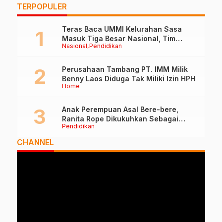
TERPOPULER
Teras Baca UMMI Kelurahan Sasa
Masuk Tiga Besar Nasional, Tim
Nasional
Pendidikan
Penilai Lakukan Visitasi di Ternate
Perusahaan Tambang PT. IMM Milik
Benny Laos Diduga Tak Miliki Izin HPH
Home
Anak Perempuan Asal Bere-bere,
Ranita Rope Dikukuhkan Sebagai
Pendidikan
Guru Besar dan Rektor Ummu
CHANNEL