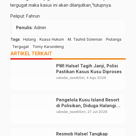
tergugat maka kasus ini akan dilanjutkan,”tutupnya.
Peliput: Fahrun
Penulis
: Admin
Tags
Hutang
Kuasa Hukum
M. Tauhid Soleman
Piutanga
Tergugat
Tomy Karundeng
ARTIKEL TERKAIT
PWI Halsel Tagih Janji, Polisi
Pastikan Kasus Kusu Diproses
calendar_month
Sel, 4 Agu 2026
Pengelola Kusu Island Resort
di Polisikan, Diduga Halangi
Kerja Jurnalis
calendar_month
Sen, 27 Jul 2026
Resmob Halsel Tangkap