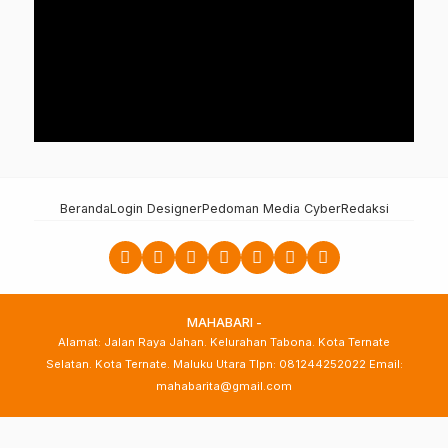
Beranda
Login Designer
Pedoman Media Cyber
Redaksi
MAHABARI -
Alamat: Jalan Raya Jahan. Kelurahan Tabona. Kota Ternate
Selatan. Kota Ternate. Maluku Utara Tlpn: 081244252022 Email:
mahabarita@gmail.com