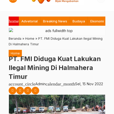
home
Advetorial
Breaking News
Budaya
Ekonomi
Hi
Beranda
»
Home
»
PT. FMI Diduga Kuat Lakukan Ilegal Mining
Di Halmahera Timur
Home
PT. FMI Diduga Kuat Lakukan
Ilegal Mining Di Halmahera
Timur
account_circle
calendar_month
Admin
Sel, 15 Nov 2022