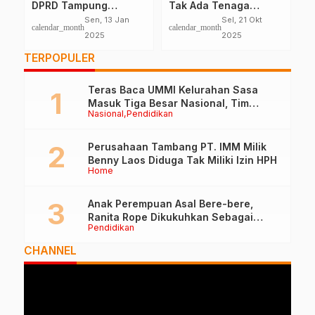
Tak Ada Tenaga
Anggota Polri Harus
Lakukan
Pustakawan Di
Netral di Pemilu 2024
Batu Pe
Sel, 21 Okt
Kam, 28 Des
calendar_month
calendar_month
calendar_m
Sekolah: Lagi
Penata
2025
2023
Diupayakan
Kumuh
TERPOPULER
Teras Baca UMMI Kelurahan Sasa
Masuk Tiga Besar Nasional, Tim
Nasional
Pendidikan
Penilai Lakukan Visitasi di Ternate
Perusahaan Tambang PT. IMM Milik
Benny Laos Diduga Tak Miliki Izin HPH
Home
Anak Perempuan Asal Bere-bere,
Ranita Rope Dikukuhkan Sebagai
Pendidikan
Guru Besar dan Rektor Ummu
CHANNEL