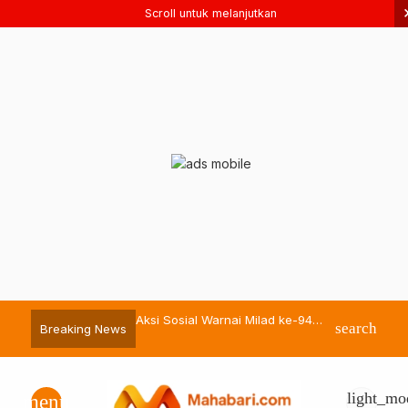
Scroll untuk melanjutkan
ckel Berbagi Hewan
Aksi Sosial Warnai Milad ke-94
Bassam Kasub
search
Breaking News
 Momen Iduladha 1447 H
Pemuda Muhammadiyah Malut
sebagai Sekda
light_mo
menu