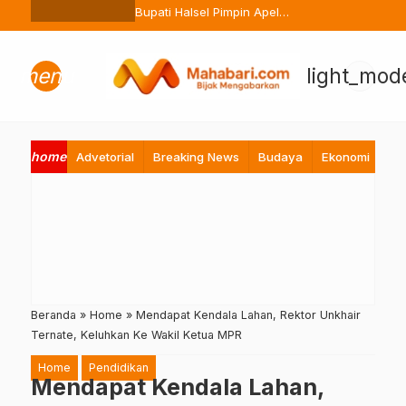
Ternate Buang Sembarangan
Bupati Halsel Pimpin Apel
Perdana Pasca Lebaran, Tekan
Peningkatan Pelayanan ASN
menu
light_mod
home
Advetorial
Breaking News
Budaya
Ekonomi
Hi
Beranda
»
Home
»
Mendapat Kendala Lahan, Rektor Unkhair
Ternate, Keluhkan Ke Wakil Ketua MPR
Home
Pendidikan
Mendapat Kendala Lahan,