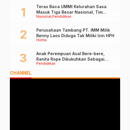
Teras Baca UMMI Kelurahan Sasa
Masuk Tiga Besar Nasional, Tim
Nasional
Pendidikan
Penilai Lakukan Visitasi di Ternate
Perusahaan Tambang PT. IMM Milik
Benny Laos Diduga Tak Miliki Izin HPH
Home
Anak Perempuan Asal Bere-bere,
Ranita Rope Dikukuhkan Sebagai
Pendidikan
Guru Besar dan Rektor Ummu
CHANNEL