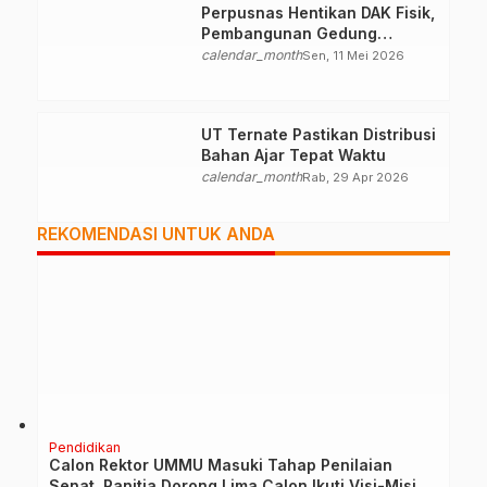
Perpusnas Hentikan DAK Fisik,
Pembangunan Gedung
Perpustakaan Ternate Nihil
calendar_month
Sen, 11 Mei 2026
UT Ternate Pastikan Distribusi
Bahan Ajar Tepat Waktu
calendar_month
Rab, 29 Apr 2026
REKOMENDASI UNTUK ANDA
Pendidikan
Calon Rektor UMMU Masuki Tahap Penilaian
Senat, Panitia Dorong Lima Calon Ikuti Visi-Misi