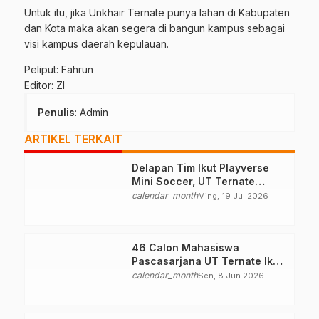
Untuk itu, jika Unkhair Ternate punya lahan di Kabupaten
dan Kota maka akan segera di bangun kampus sebagai
visi kampus daerah kepulauan.
Peliput: Fahrun
Editor: ZI
Penulis
: Admin
ARTIKEL TERKAIT
Delapan Tim Ikut Playverse
Mini Soccer, UT Ternate
Perkuat Kolaborasi
calendar_month
Ming, 19 Jul 2026
46 Calon Mahasiswa
Pascasarjana UT Ternate Ikuti
Seleksi
calendar_month
Sen, 8 Jun 2026