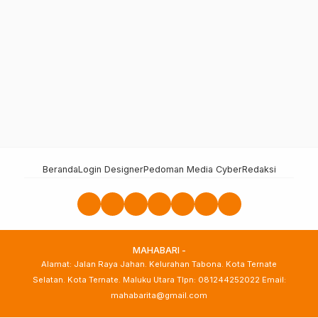
Beranda
Login Designer
Pedoman Media Cyber
Redaksi
MAHABARI -
Alamat: Jalan Raya Jahan. Kelurahan Tabona. Kota Ternate
Selatan. Kota Ternate. Maluku Utara Tlpn: 081244252022 Email:
mahabarita@gmail.com