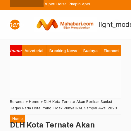
Ternate Buang Sembarangan
Bupati Halsel Pimpin Apel
Perdana Pasca Lebaran, Tekan
Peningkatan Pelayanan ASN
menu
light_mod
home
Advetorial
Breaking News
Budaya
Ekonomi
Hi
Beranda
»
Home
»
DLH Kota Ternate Akan Berikan Sanksi
Tegas Pada Hotel Yang Tidak Punya IPAL Sampai Awal 2023
Home
DLH Kota Ternate Akan