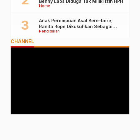
Benny Laos Diduga Tak Miliki Izin HPH
Home
Anak Perempuan Asal Bere-bere,
Ranita Rope Dikukuhkan Sebagai
Pendidikan
Guru Besar dan Rektor Ummu
CHANNEL