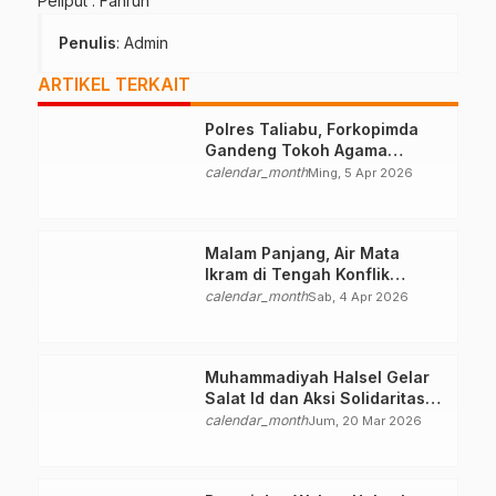
Peliput : Fahrun
Penulis
: Admin
ARTIKEL TERKAIT
Polres Taliabu, Forkopimda
Gandeng Tokoh Agama
Deklarasikan Damai
calendar_month
Ming, 5 Apr 2026
Malam Panjang, Air Mata
Ikram di Tengah Konflik
Halteng
calendar_month
Sab, 4 Apr 2026
Muhammadiyah Halsel Gelar
Salat Id dan Aksi Solidaritas
Palestina
calendar_month
Jum, 20 Mar 2026