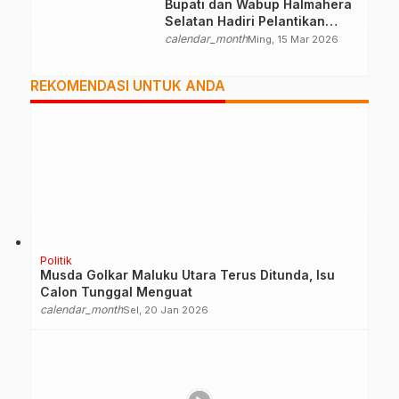
Bupati dan Wabup Halmahera
Selatan Hadiri Pelantikan
Mabiran Pramuka se-Kwarcab
calendar_month
Ming, 15 Mar 2026
REKOMENDASI UNTUK ANDA
Politik
Musda Golkar Maluku Utara Terus Ditunda, Isu
Calon Tunggal Menguat
calendar_month
Sel, 20 Jan 2026