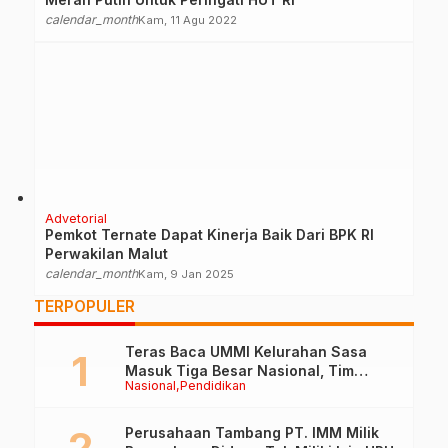
calendar_month
Kam, 11 Agu 2022
Advetorial
Pemkot Ternate Dapat Kinerja Baik Dari BPK RI
Perwakilan Malut
calendar_month
Kam, 9 Jan 2025
TERPOPULER
Teras Baca UMMI Kelurahan Sasa
Masuk Tiga Besar Nasional, Tim
Nasional
Pendidikan
Penilai Lakukan Visitasi di Ternate
Perusahaan Tambang PT. IMM Milik