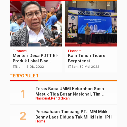
Ekonomi
Advetorial
esa PDTT RI;
Kain Tenun Tidore
Musda Ke-II Pem
kal Bisa
Berpotensi
Muhammadiyah P
an
Dikembangkan Pada
Taliabu Sukses G
calendar_month
calendar_month
kt 2022
Sen, 30 Mei 2022
Ming, 1 Jun 2025
mian
Level Nasional
TERPOPULER
Teras Baca UMMI Kelurahan Sasa
Masuk Tiga Besar Nasional, Tim
Nasional
Pendidikan
Penilai Lakukan Visitasi di Ternate
Perusahaan Tambang PT. IMM Milik
Benny Laos Diduga Tak Miliki Izin HPH
Home