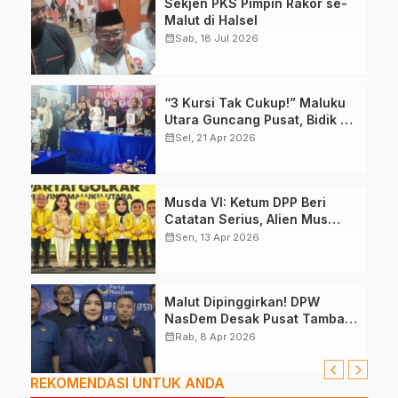
Sekjen PKS Pimpin Rakor se-
Malut di Halsel
calendar_month
Sab, 18 Jul 2026
“3 Kursi Tak Cukup!” Maluku
Utara Guncang Pusat, Bidik 6
Kursi DPR RI
calendar_month
Sel, 21 Apr 2026
Musda VI: Ketum DPP Beri
Catatan Serius, Alien Mus
Mampu Atau Tidak?
calendar_month
Sen, 13 Apr 2026
Malut Dipinggirkan! DPW
NasDem Desak Pusat Tambah
Kursi DPR RI, Jangan Tutup
calendar_month
Rab, 8 Apr 2026
Mata
REKOMENDASI UNTUK ANDA