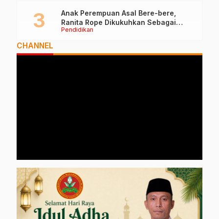
Anak Perempuan Asal Bere-bere,
Ranita Rope Dikukuhkan Sebagai
Pendidikan
Guru Besar dan Rektor Ummu
CHANNEL