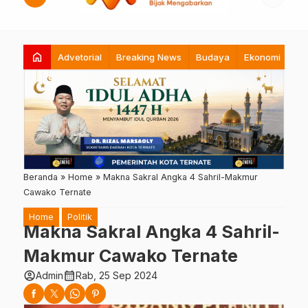
home
Advetorial
Breaking News
Budaya
Ekonomi
Hi
Beranda
»
Home
»
Makna Sakral Angka 4 Sahril-Makmur
Cawako Ternate
Home
Politik
Makna Sakral Angka 4 Sahril-
Makmur Cawako Ternate
account_circle
calendar_month
Admin
Rab, 25 Sep 2024