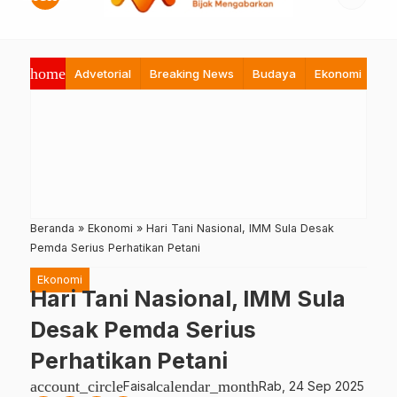
home
Advetorial
Breaking News
Budaya
Ekonomi
Hi
Beranda
»
Ekonomi
»
Hari Tani Nasional, IMM Sula Desak
Pemda Serius Perhatikan Petani
Ekonomi
Hari Tani Nasional, IMM Sula
Desak Pemda Serius
Perhatikan Petani
account_circle
calendar_month
Faisal
Rab, 24 Sep 2025