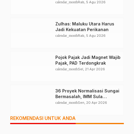
calendar_month
Rab, 5 Agu 2026
Zulhas: Maluku Utara Harus
Jadi Kekuatan Perikanan
calendar_month
Rab, 5 Agu 2026
Pojok Pajak Jadi Magnet Wajib
Pajak, PAD Terdongkrak
calendar_month
Sel, 21 Apr 2026
36 Proyek Normalisasi Sungai
Bermasalah, IMM Sula
Singgung Peran Kapolda
calendar_month
Sen, 20 Apr 2026
Malut
REKOMENDASI UNTUK ANDA