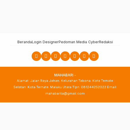
Beranda
Login Designer
Pedoman Media Cyber
Redaksi
MAHABARI -
Alamat: Jalan Raya Jahan. Kelurahan Tabona. Kota Ternate
Selatan. Kota Ternate. Maluku Utara Tlpn: 081244252022 Email:
mahabarita@gmail.com