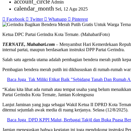
account_circle
Admin
calendar_month
Sel, 12 Agu 2025
Facebook
Twitter
Whatsapp
Pinterest
Ketua DPC Partai Gerindra Kota Ternate. (MahabariFoto)
TERNATE, Mahabari.com
– Menyambut Hari Kemerdekaan Republik
internal partai, maupun berdasarkan instruksi DPP Partai Gerindra.
Salah satu agenda utama adalah pembagian bendera merah putih kep
Pembagian bendera merah putih ini dikhususkan di rumah-rumah wa
Baca Juga
Tak Miliki Etikat Baik "Sebidang Tanah Dan Rumah A
“Kalau kita lihat ada rumah atau tempat usaha yang belum menaikka
Partai Gerindra Kota Ternate, Jamian Kolengsusu
Lanjut Jaminan yang juga sebagai Wakil Ketua II DPRD Kota Ternate. 
ditemui sejumlah awak media di ruang kerjanya. Selasa (12/8/2025).
Baca Juga
DPD KPPI Malut, Berbagai Takjil dan Buka Puasa Ber
Jamian menegaskan bahwa kegiatan ini juga mendukung instruksi Pe