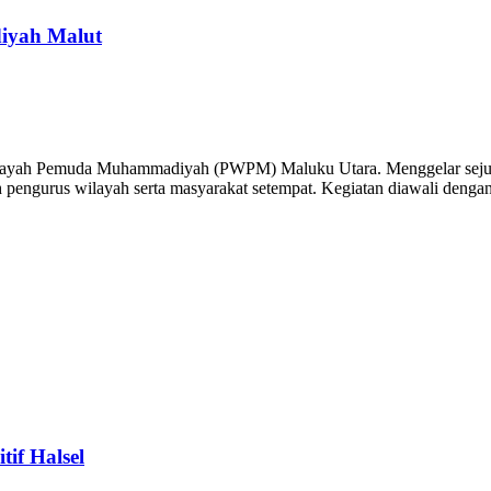
iyah Malut
ah Pemuda Muhammadiyah (PWPM) Maluku Utara. Menggelar sejumlah
h pengurus wilayah serta masyarakat setempat. Kegiatan diawali dengan
if Halsel