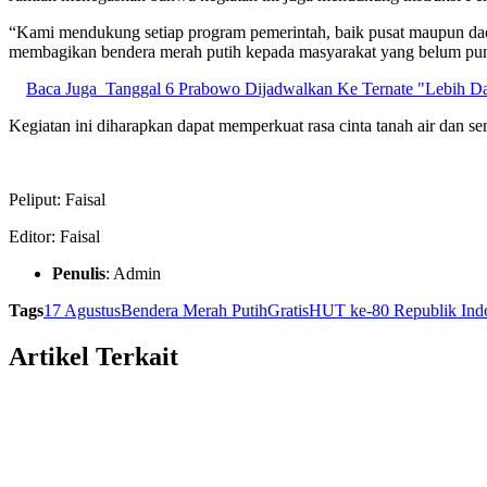
“Kami mendukung setiap program pemerintah, baik pusat maupun da
membagikan bendera merah putih kepada masyarakat yang belum punya
Baca Juga
Tanggal 6 Prabowo Dijadwalkan Ke Ternate "Lebih Da
Kegiatan ini diharapkan dapat memperkuat rasa cinta tanah air dan
Peliput: Faisal
Editor: Faisal
Penulis
: Admin
Tags
17 Agustus
Bendera Merah Putih
Gratis
HUT ke-80 Republik Ind
Artikel Terkait