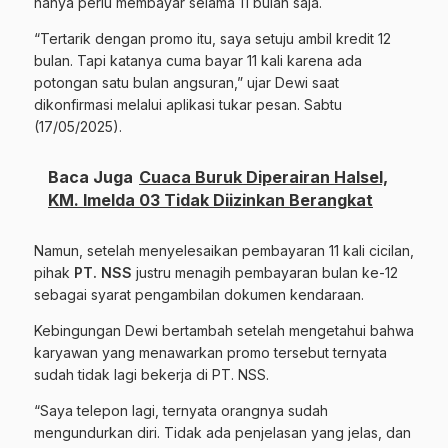
hanya
perlu
membayar
selama
11
bulan
saja.
“
Tertarik
dengan
promo
itu,
saya
setuju
ambil
kredit
12
bulan.
Tapi
katanya
cuma
bayar
11
kali
karena
ada
potongan
satu
bulan
angsuran,”
ujar
Dewi
saat
dikonfirmasi
melalui
aplikasi tukar
pesan.
Sabtu
(
17/
05/
2025).
Baca Juga
Cuaca Buruk Diperairan Halsel,
KM. Imelda 03 Tidak Diizinkan Berangkat
Namun,
setelah
menyelesaikan
pembayaran
11
kali
cicilan,
pihak
PT.
NSS
justru
menagih
pembayaran
bulan
ke-
12
sebagai
syarat
pengambilan
dokumen
kendaraan.
Kebingungan
Dewi
bertambah
setelah
mengetahui
bahwa
karyawan
yang
menawarkan
promo
tersebut
ternyata
sudah
tidak
lagi
bekerja
di
PT.
NSS.
“
Saya
telepon
lagi,
ternyata
orangnya
sudah
mengundurkan
diri.
Tidak
ada
penjelasan
yang
jelas,
dan