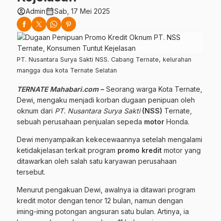
account_circle
calendar_month
Admin
Sab, 17 Mei 2025
PT. Nusantara Surya Sakti NSS. Cabang Ternate, kelurahan
mangga dua kota Ternate Selatan
TERNATE Mahabari.com
–
Seorang
warga
Kota
Ternate,
Dewi,
mengaku
menjadi
korban
dugaan
penipuan
oleh
oknum
dari
PT.
Nusantara
Surya
Sakti
(
NSS)
Ternate,
sebuah
perusahaan
penjualan
sepeda
motor
Honda.
Dewi
menyampaikan
kekecewaannya
setelah
mengalami
ketidakjelasan
terkait
program
promo
kredit
motor
yang
ditawarkan
oleh
salah
satu
karyawan
perusahaan
tersebut.
Menurut
pengakuan
Dewi,
awalnya
ia
ditawari
program
kredit
motor
dengan
tenor
12
bulan,
namun
dengan
iming-
iming
potongan
angsuran
satu
bulan.
Artinya,
ia