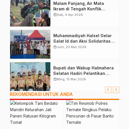
Malam Panjang, Air Mata
Ikram di Tengah Konflik
Halteng
calendar_month
Sab, 4 Apr 2026
Muhammadiyah Halsel Gelar
Salat Id dan Aksi Solidaritas
Palestina
calendar_month
Jum, 20 Mar 2026
Bupati dan Wabup Halmahera
Selatan Hadiri Pelantikan
Mabiran Pramuka se-Kwarcab
calendar_month
Ming, 15 Mar 2026
REKOMENDASI UNTUK ANDA