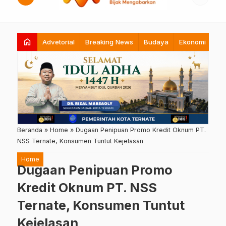
home
Advetorial
Breaking News
Budaya
Ekonomi
Hi
Beranda
»
Home
»
Dugaan Penipuan Promo Kredit Oknum PT.
NSS Ternate, Konsumen Tuntut Kejelasan
Home
Dugaan Penipuan Promo
Kredit Oknum PT. NSS
Ternate, Konsumen Tuntut
Kejelasan