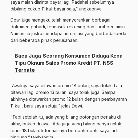
saya
malah
diminta
bayar
lagi.
Padahal
sebelumnya
dibilang
cukup
11
kali
bayar
saja,”
ungkapnya.
Dewi
juga
mengaku
telah
menyerahkan
berbagai
dokumen
pribadi,
termasuk
rekening
dan
surat
penjamin.
Namun,
ia
justru
mendapat
informasi
yang
berbeda-
beda
dari
beberapa
pihak
perusahaan.
Baca Juga
Seorang Konsumen Diduga Kena
Tipu Oknum Sales Promo Kredit PT. NSS
Ternate
“
Awalnya
saya
ditawari
promo
18
bulan,
saya
tolak.
Lalu
ditawari
lagi
promo
13
bulan,
saya
tolak
juga.
Sampai
akhirnya
ditawarkan
promo
12
bulan
dengan
pembayaran
11
kali,
baru
saya
setuju,”
jelas
Dewi.
“
Tapi
setelah
itu,
ada
yang
bilang
potongan
berlaku
di
akhir,
bukan
di
awal.
Ada
juga
yang
bilang
hanya
untuk
tenor
18
bulan.
Informasinya
berubah-
ubah,
saya
jadi
bingung,”
tambahnya.