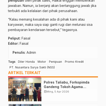
penipuan
oleh
pihak
sales,
Haikal
enggan
memberikan
jawaban.
Namun,
ia
berjanji
akan
bertanggung
jawab
jika
terbukti
ada
kelalaian
dari
pihak
perusahaan.
“
Kalau
memang
kesalahan
ada
di
pihak
kami
atau
karyawan,
maka
saya
siap
ganti
rugi
dan
melunasi
sisa
pembayaran
kendaraan
tersebut,”
tegasnya.
Peliput:
Faisal
Editor:
Faisal
Penulis
: Admin
Tags
Diler Honda
Motor
Penipuan
Promo Kredit
PT. Nusantara Surya Sakti (NSS)
ARTIKEL TERKAIT
Polres Taliabu, Forkopimda
Gandeng Tokoh Agama
Deklarasikan Damai
calendar_month
Ming, 5 Apr 2026