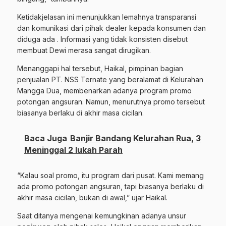
Ketidakjelasan
ini
menunjukkan
lemahnya
transparansi
dan
komunikasi
dari
pihak
dealer
kepada
konsumen dan
diduga ada .
Informasi
yang
tidak
konsisten
disebut
membuat
Dewi
merasa
sangat
dirugikan.
Menanggapi
hal
tersebut,
Haikal,
pimpinan
bagian
penjualan
PT.
NSS
Ternate
yang
beralamat
di
Kelurahan
Mangga
Dua,
membenarkan
adanya
program
promo
potongan
angsuran.
Namun,
menurutnya
promo
tersebut
biasanya
berlaku
di
akhir
masa
cicilan.
Baca Juga
Banjir Bandang Kelurahan Rua, 3
Meninggal 2 lukah Parah
“
Kalau
soal
promo,
itu
program
dari
pusat.
Kami
memang
ada
promo
potongan
angsuran,
tapi
biasanya
berlaku
di
akhir
masa
cicilan,
bukan
di
awal,”
ujar
Haikal.
Saat
ditanya
mengenai
kemungkinan
adanya
unsur