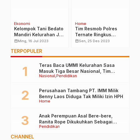
Ekonomi
Home
H
n
Kelompok Tani Bedato
Tim Resmob Polres
P
,5
Mandiri Kelurahan Jati
Ternate Ringkus
e
Panen Ratusan
Pelaku Pencurian di
M
calendar_month
calendar_month
calendar_month
Ming, 16 Jul 2023
Sen, 25 Des 2023
Kilogram Tomat
Pasar Barito Ternate
K
TERPOPULER
Teras Baca UMMI Kelurahan Sasa
Masuk Tiga Besar Nasional, Tim
Nasional
Pendidikan
Penilai Lakukan Visitasi di Ternate
Perusahaan Tambang PT. IMM Milik
Benny Laos Diduga Tak Miliki Izin HPH
Home
Anak Perempuan Asal Bere-bere,
Ranita Rope Dikukuhkan Sebagai
Pendidikan
Guru Besar dan Rektor Ummu
CHANNEL