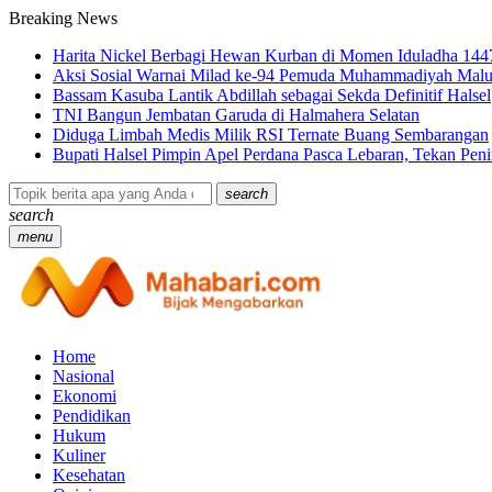
Breaking News
Harita Nickel Berbagi Hewan Kurban di Momen Iduladha 144
Aksi Sosial Warnai Milad ke-94 Pemuda Muhammadiyah Malu
Bassam Kasuba Lantik Abdillah sebagai Sekda Definitif Halsel
TNI Bangun Jembatan Garuda di Halmahera Selatan
Diduga Limbah Medis Milik RSI Ternate Buang Sembarangan
Bupati Halsel Pimpin Apel Perdana Pasca Lebaran, Tekan Pe
search
search
menu
Home
Nasional
Ekonomi
Pendidikan
Hukum
Kuliner
Kesehatan