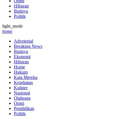
Opini
Hiburan
Budaya
Politik
light_mode
home
Advetorial
Breaking News
Budaya
Ekonomi
Hiburan
Home
Hukum
Kata Mereka
Kesehatan
Kuliner
Nasional
Olahraga
Opini
Pendidikan
Politik