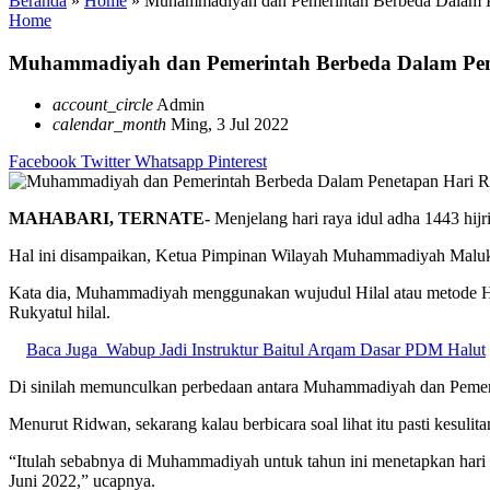
Beranda
»
Home
»
Muhammadiyah dan Pemerintah Berbeda Dalam P
Home
Muhammadiyah dan Pemerintah Berbeda Dalam Pen
account_circle
Admin
calendar_month
Ming, 3 Jul 2022
Facebook
Twitter
Whatsapp
Pinterest
MAHABARI, TERNATE-
Menjelang hari raya idul adha 1443 hij
Hal ini disampaikan, Ketua Pimpinan Wilayah Muhammadiyah Maluku
Kata dia, Muhammadiyah menggunakan wujudul Hilal atau metode H
Rukyatul hilal.
Baca Juga
Wabup Jadi Instruktur Baitul Arqam Dasar PDM Halut
Di sinilah memunculkan perbedaan antara Muhammadiyah dan Pemerin
Menurut Ridwan, sekarang kalau berbicara soal lihat itu pasti kesul
“Itulah sebabnya di Muhammadiyah untuk tahun ini menetapkan hari ray
Juni 2022,” ucapnya.