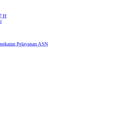
7 H
t
ningkatan Pelayanan ASN