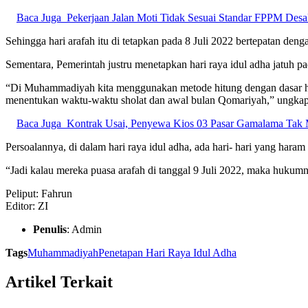
Baca Juga
Pekerjaan Jalan Moti Tidak Sesuai Standar FPPM Des
Sehingga hari arafah itu di tetapkan pada 8 Juli 2022 bertepatan den
Sementara, Pemerintah justru menetapkan hari raya idul adha jatuh pa
“Di Muhammadiyah kita menggunakan metode hitung dengan dasar hadi
menentukan waktu-waktu sholat dan awal bulan Qomariyah,” ungka
Baca Juga
Kontrak Usai, Penyewa Kios 03 Pasar Gamalama Tak
Persoalannya, di dalam hari raya idul adha, ada hari- hari yang hara
“Jadi kalau mereka puasa arafah di tanggal 9 Juli 2022, maka hu
Peliput: Fahrun
Editor: ZI
Penulis
: Admin
Tags
Muhammadiyah
Penetapan Hari Raya Idul Adha
Artikel Terkait