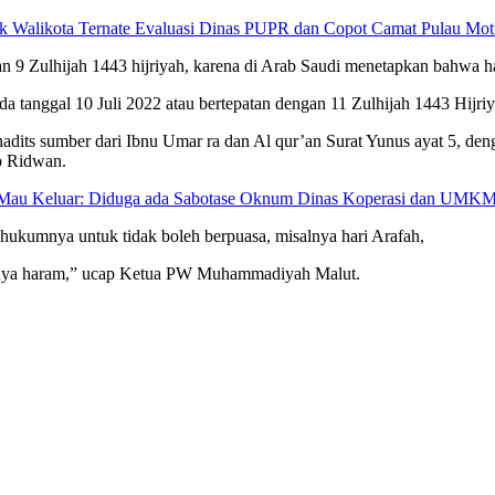
ak Walikota Ternate Evaluasi Dinas PUPR dan Copot Camat Pulau Mot
gan 9 Zulhijah 1443 hijriyah, karena di Arab Saudi menetapkan bahwa har
da tanggal 10 Juli 2022 atau bertepatan dengan 11 Zulhijah 1443 Hijriy
ts sumber dari Ibnu Umar ra dan Al qur’an Surat Yunus ayat 5, denga
p Ridwan.
 Mau Keluar: Diduga ada Sabotase Oknum Dinas Koperasi dan UMK
m hukumnya untuk tidak boleh berpuasa, misalnya hari Arafah,
kumnya haram,” ucap Ketua PW Muhammadiyah Malut.