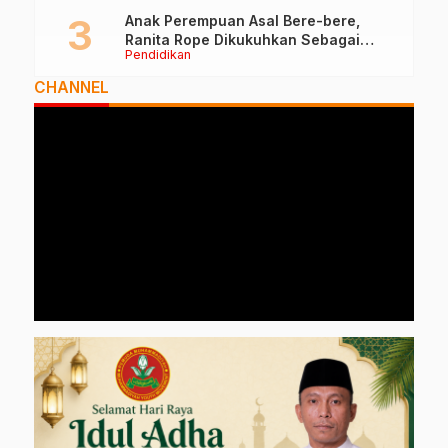
Anak Perempuan Asal Bere-bere,
Ranita Rope Dikukuhkan Sebagai
Pendidikan
Guru Besar dan Rektor Ummu
CHANNEL