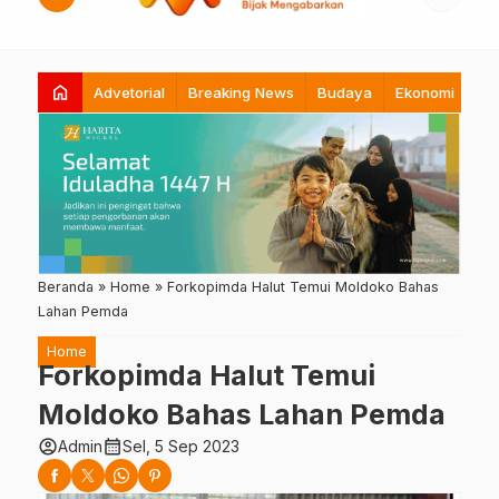
home
Advetorial
Breaking News
Budaya
Ekonomi
Hi
Beranda
»
Home
»
Forkopimda Halut Temui Moldoko Bahas
Lahan Pemda
Home
Forkopimda Halut Temui
Moldoko Bahas Lahan Pemda
account_circle
calendar_month
Admin
Sel, 5 Sep 2023