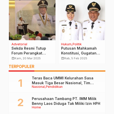
Advetorial
Hukum
Politik
H
um
Sekda Resmi Tutup
Putusan Mahkamah
P
i
Forum Perangkat
Konstitusi, Gugatan
M
Daerah dan
HT-MANIS di Tolak,
I
calendar_month
calendar_month
calendar_month
Kam, 20 Mar 2025
Rab, 5 Feb 2025
Musrembang RKPD
FAM-SAH Siap Lantik
I
TERPOPULER
Kota Ternate
H
Teras Baca UMMI Kelurahan Sasa
Masuk Tiga Besar Nasional, Tim
Nasional
Pendidikan
Penilai Lakukan Visitasi di Ternate
Perusahaan Tambang PT. IMM Milik
Benny Laos Diduga Tak Miliki Izin HPH
Home