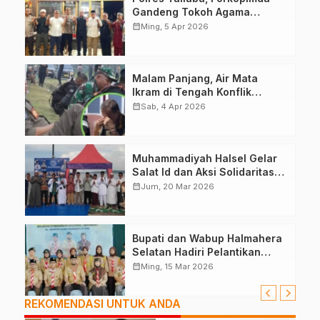
Gandeng Tokoh Agama
Deklarasikan Damai
calendar_month
Ming, 5 Apr 2026
Malam Panjang, Air Mata
Ikram di Tengah Konflik
Halteng
calendar_month
Sab, 4 Apr 2026
Muhammadiyah Halsel Gelar
Salat Id dan Aksi Solidaritas
Palestina
calendar_month
Jum, 20 Mar 2026
Bupati dan Wabup Halmahera
Selatan Hadiri Pelantikan
Mabiran Pramuka se-Kwarcab
calendar_month
Ming, 15 Mar 2026
REKOMENDASI UNTUK ANDA