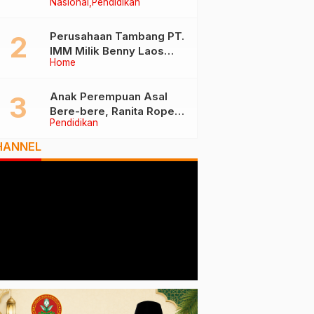
Nasional
Pendidikan
Tiga Besar Nasional, Tim
Penilai Lakukan Visitasi di
Ternate
Perusahaan Tambang PT.
IMM Milik Benny Laos
Home
Diduga Tak Miliki Izin HPH
Anak Perempuan Asal
Bere-bere, Ranita Rope
Pendidikan
Dikukuhkan Sebagai Guru
Besar dan Rektor Ummu
HANNEL