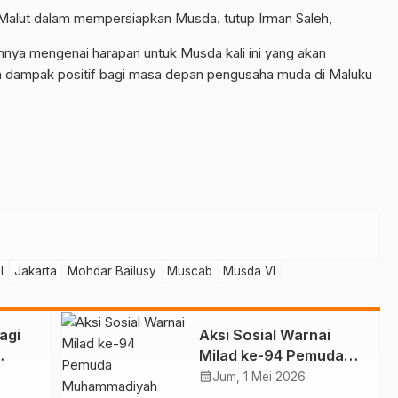
Malut dalam mempersiapkan Musda. tutup Irman Saleh,
nya mengenai harapan untuk Musda kali ini yang akan
 dampak positif bagi masa depan pengusaha muda di Maluku
I
Jakarta
Mohdar Bailusy
Muscab
Musda VI
agi
Aksi Sosial Warnai
Milad ke-94 Pemuda
447
Muhammadiyah Malut
calendar_month
Jum, 1 Mei 2026