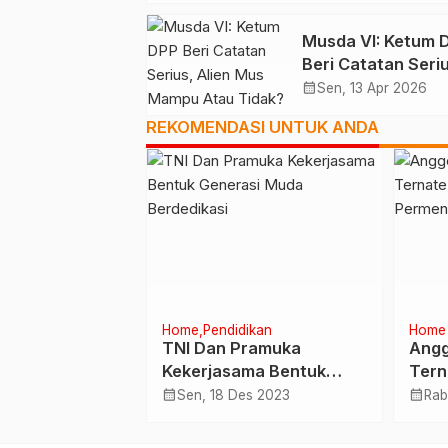
Musda VI: Ketum 
Beri Catatan Seriu
Alien Mus Mampu
calendar_month
Sen, 13 Apr 2026
Tidak?
REKOMENDASI UNTUK ANDA
Home
Pendidikan
Home
MU Peringati
TNI Dan Pramuka
Angg
kungan Hidup
Kekerjasama Bentuk
Tern
engan
Generasi Muda
Ranc
calendar_month
calendar_month
un 2022
Sen, 18 Des 2023
Rab
Pohon
Berdedikasi