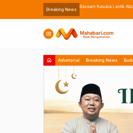
 Muhammadiyah Malut
Bassam Kasuba Lantik Abdil
Breaking News
menu
home
Advetorial
Breaking News
Bud