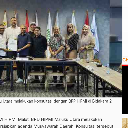
C
u Utara melakukan konsultasi dengan BPP HIPMI di Bidakara 2
VI HIPMI Malut, BPD HIPMI Maluku Utara melakukan
siapkan agenda Musyawarah Daerah. Konsultasi tersebut