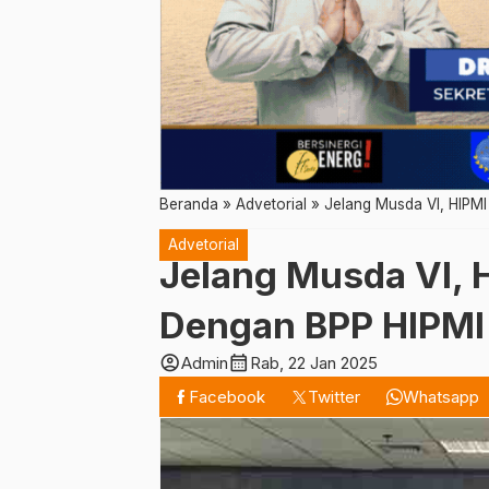
Beranda
»
Advetorial
»
Jelang Musda VI, HIPMI
Advetorial
Jelang Musda VI, 
Dengan BPP HIPMI
account_circle
calendar_month
Admin
Rab, 22 Jan 2025
Facebook
Twitter
Whatsapp