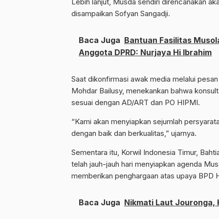
Lebih lanjut, Musda sendiri direncanakan ak
disampaikan Sofyan Sangadji.
Baca Juga
Bantuan Fasilitas Musol
Anggota DPRD: Nurjaya Hi Ibrahim
Saat dikonfirmasi awak media melalui pesa
Mohdar Bailusy, menekankan bahwa konsult
sesuai dengan AD/ART dan PO HIPMI.
“Kami akan menyiapkan sejumlah persyarata
dengan baik dan berkualitas,” ujarnya.
Sementara itu, Korwil Indonesia Timur, Bah
telah jauh-jauh hari menyiapkan agenda Musd
memberikan penghargaan atas upaya BPD HI
Baca Juga
Nikmati Laut Jouronga, 