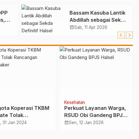
DPP
Bassam Kasuba Lantik
s,
Abdillah sebagai Sekda
 Atau
Definitif Halsel
calendar_month
Sab, 11 Apr 2026
Kesehatan
ota Koperasi TKBM
Perkuat Layanan Warga,
ate Tolak
RSUD Obi Gandeng BPJS
angan Permenaker
Halsel
calendar_month
, 31 Jan 2024
Sen, 12 Jan 2026