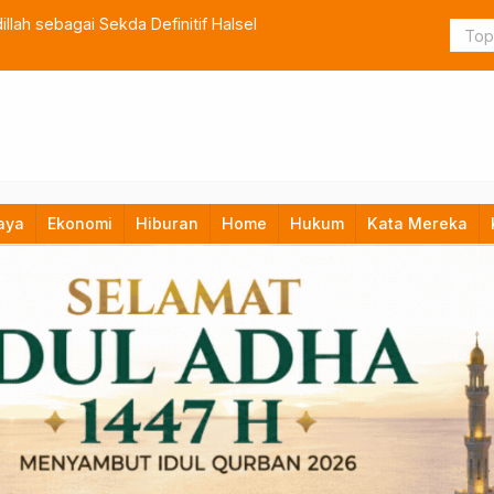
lah sebagai Sekda Definitif Halsel
TNI Bangun
aya
Ekonomi
Hiburan
Home
Hukum
Kata Mereka