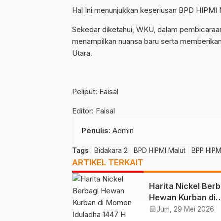
Hal Ini menunjukkan keseriusan BPD HIPMI 
Sekedar diketahui, WKU, dalam pembicaraan
menampilkan nuansa baru serta memberikan
Utara.
Peliput: Faisal
Editor: Faisal
Penulis
: Admin
Tags
Bidakara 2
BPD HIPMI Malut
BPP HIPM
ARTIKEL TERKAIT
Harita Nickel Berb
Hewan Kurban di
Momen Iduladha 1
calendar_month
Jum, 29 Mei 2026
H