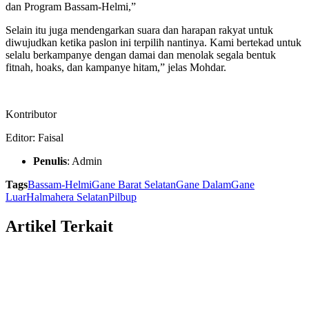
dan Program Bassam-Helmi,”
Selain itu juga mendengarkan suara dan harapan rakyat untuk
diwujudkan ketika paslon ini terpilih nantinya. Kami bertekad untuk
selalu berkampanye dengan damai dan menolak segala bentuk
fitnah, hoaks, dan kampanye hitam,” jelas Mohdar.
Kontributor
Editor: Faisal
Penulis
: Admin
Tags
Bassam-Helmi
Gane Barat Selatan
Gane Dalam
Gane
Luar
Halmahera Selatan
Pilbup
Artikel Terkait