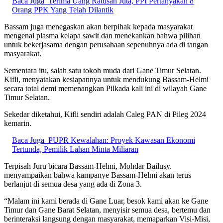
Baca Juga
Terima Uang Ratusan Juta, PPI Pertanyakan 8
Orang PPK Yang Telah Dilantik
Bassam juga menegaskan akan berpihak kepada masyarakat
mengenai plasma kelapa sawit dan menekankan bahwa pilihan
untuk bekerjasama dengan perusahaan sepenuhnya ada di tangan
masyarakat.
Sementara itu, salah satu tokoh muda dari Gane Timur Selatan.
Kifli, menyatakan kesiapannya untuk mendukung Bassam-Helmi
secara total demi memenangkan Pilkada kali ini di wilayah Gane
Timur Selatan.
Sekedar diketahui, Kifli sendiri adalah Caleg PAN di Pileg 2024
kemarin.
Baca Juga
PUPR Kewalahan: Proyek Kawasan Ekonomi
Tertunda, Pemilik Lahan Minta Miliaran
Terpisah Juru bicara Bassam-Helmi, Mohdar Bailusy.
menyampaikan bahwa kampanye Bassam-Helmi akan terus
berlanjut di semua desa yang ada di Zona 3.
“Malam ini kami berada di Gane Luar, besok kami akan ke Gane
Timur dan Gane Barat Selatan, menyisir semua desa, bertemu dan
berinteraksi langsung dengan masyarakat, memaparkan Visi-Misi,