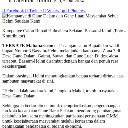
calendar_month
Sab, 5 Okt 2024
Facebook
Twitter
Whatsapp
Pinterest
Kampanye Calon Bupati Halmahera Selatan. Bassam-Helmi. (Foto -
Kontributor)
TERNATE Mahabari.com
– Pasangan calon Bupati dan wakil
bupati Nomor 3 Bassam-Helmi melanjutkan kampanye Zona 3 di
Desa Gane Dalam, Gaimu, Sawat, dan Gane Luar. Di desa-desa
tersebut, Bassam-Helmi disambut dengan hangat dan penuh rasa
kekeluargaan.
Dalam orasinya, Helmi mengungkapkan betapa terharu dirinya atas
sambutan masyarakat di sini.
“Helmi adalah saudara kami,” ungkap Mahdi, tokoh masyarakat
Desa Gane Dalam.
Sehingga Ia berkomitmen untuk memprioritaskan pengembangan
ibu kota kecamatan Gane Barat Selatan. mendorong pembangunan
pelabuhan laut serta meningkatkan partisipasi perusahaan GMM
untuk kesejahteraan masyarakat melalui kerjasama dalam
peningkatan pendapatan di bidang ekonomi.