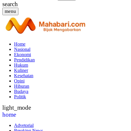
search
menu
Home
Nasional
Ekonomi
Pendidikan
Hukum
Kuliner
Kesehatan
Opini
Hiburan
Budaya
Politik
light_mode
home
Advetorial
Breaking News