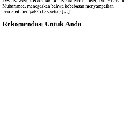
Desa Kawasi, Kecamatan Obi. Ketua PMII Halsel, Dini Andriani
Muhammad, menegaskan bahwa kebebasan menyampaikan
pendapat merupakan hak setiap […]
Rekomendasi Untuk Anda