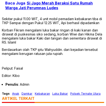
Baca Juga
Si Jago Merah Beraksi Satu Rumah
Warga Jati Perumnas Ludes
Sekitar pukul 11.00 WIT, 4 unit mobil pemadam kebakaran tiba di
TKP Sampai dengan Pukul 12.25 WIT, Api berhasil dipadamkan
Korban Fikram mengalami luka bakar ringan di kaki kanan dan
dirawat di puskesmas siko sedang, korban Wiwi dan Hikma Dela
mengalami luka bakar Kaki dan tangan dan sementara dirawat di
RS. Islaml
Berdasarkan olah TKP iptu Wahyuddin. dari kejadian tersebut
mengalami kerugian ratusan juta rupiah.
Peliput: Faisal
Editor: Kibo
Penulis
: Admin
Tags
Anak
Damkar
Kebakaran
Luka Bakar
Polsek Ternate Utara
ARTIKEL TERKAIT