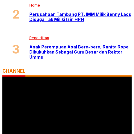
Home
Perusahaan Tambang PT. IMM Milik Benny Laos
Diduga Tak Miliki Izin HPH
Pendidikan
Anak Perempuan Asal Bere-bere, Ranita Rope
Dikukuhkan Sebagai Guru Besar dan Rektor
Ummu
CHANNEL