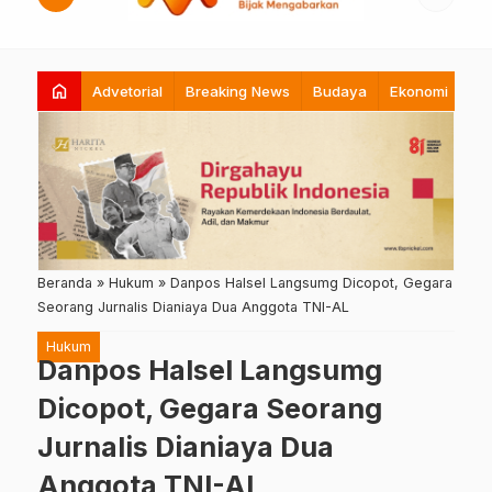
home
Advetorial
Breaking News
Budaya
Ekonomi
Hi
Beranda
»
Hukum
»
Danpos Halsel Langsumg Dicopot, Gegara
Seorang Jurnalis Dianiaya Dua Anggota TNI-AL
Hukum
Danpos Halsel Langsumg
Dicopot, Gegara Seorang
Jurnalis Dianiaya Dua
Anggota TNI-AL