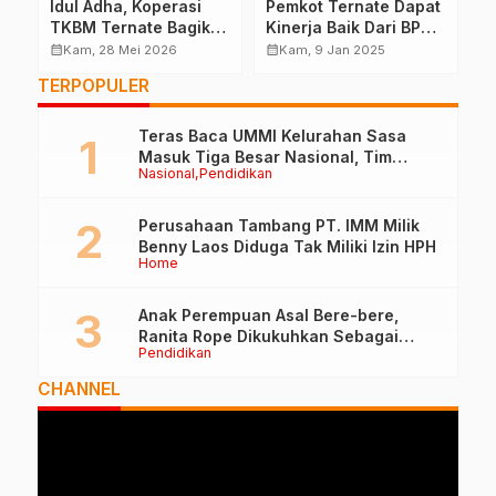
Idul Adha, Koperasi
Pemkot Ternate Dapat
U
TKBM Ternate Bagikan
Kinerja Baik Dari BPK
B
t
530 Kupon Kurban
RI Perwakilan Malut
P
calendar_month
calendar_month
calendar_month
Kam, 28 Mei 2026
Kam, 9 Jan 2025
B
TERPOPULER
2
Teras Baca UMMI Kelurahan Sasa
Masuk Tiga Besar Nasional, Tim
Nasional
Pendidikan
Penilai Lakukan Visitasi di Ternate
Perusahaan Tambang PT. IMM Milik
Benny Laos Diduga Tak Miliki Izin HPH
Home
Anak Perempuan Asal Bere-bere,
Ranita Rope Dikukuhkan Sebagai
Pendidikan
Guru Besar dan Rektor Ummu
CHANNEL