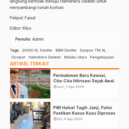
langsung bertolak menuju Halmahera Selatan untuk
menyambangi rumah korban.
Peliput: Faisal
Editor: Kibo
Penulis
: Admin
Tags
20400 KL Dexlite
BBM Dexlite
Danpos TNI AL
Dicopot
Halmahera Selatan
Maluku Utara
Penganiayaan
ARTIKEL TERKAIT
Permukiman Baru Kawasi,
Cita-Cita Hilirisasi Sejak Awal
calendar_month
Jum, 7 Agu 2026
PWI Halsel Tagih Janji, Polisi
Pastikan Kasus Kusu Diproses
calendar_month
Sel, 4 Agu 2026