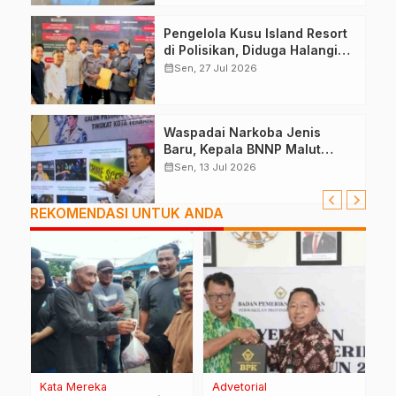
Pengelola Kusu Island Resort
di Polisikan, Diduga Halangi
Kerja Jurnalis
calendar_month
Sen, 27 Jul 2026
Waspadai Narkoba Jenis
Baru, Kepala BNNP Malut
Bekali Capaska Ternate
calendar_month
Sen, 13 Jul 2026
REKOMENDASI UNTUK ANDA
Kata Mereka
Advetorial
P