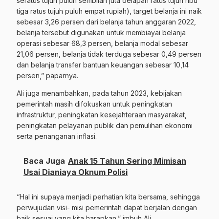
seratus tujuh puluh sembilan juta delapan ratus tujuh ribu
tiga ratus tujuh puluh empat rupiah), target belanja ini naik
sebesar 3,26 persen dari belanja tahun anggaran 2022,
belanja tersebut digunakan untuk membiayai belanja
operasi sebesar 68,3 persen, belanja modal sebesar
21,06 persen, belanja tidak terduga sebesar 0,49 persen
dan belanja transfer bantuan keuangan sebesar 10,14
persen,” paparnya.
Ali juga menambahkan, pada tahun 2023, kebijakan
pemerintah masih difokuskan untuk peningkatan
infrastruktur, peningkatan kesejahteraan masyarakat,
peningkatan pelayanan publik dan pemulihan ekonomi
serta penanganan inflasi.
Baca Juga
Anak 15 Tahun Sering Mimisan
Usai Dianiaya Oknum Polisi
“Hal ini supaya menjadi perhatian kita bersama, sehingga
perwujudan visi- misi pemerintah dapat berjalan dengan
baik sesuai yang kita harapkan,” imbuh Ali.