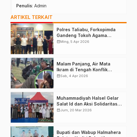
Penulis
: Admin
ARTIKEL TERKAIT
Polres Taliabu, Forkopimda
Gandeng Tokoh Agama
Deklarasikan Damai
calendar_month
Ming, 5 Apr 2026
Malam Panjang, Air Mata
Ikram di Tengah Konflik
Halteng
calendar_month
Sab, 4 Apr 2026
Muhammadiyah Halsel Gelar
Salat Id dan Aksi Solidaritas
Palestina
calendar_month
Jum, 20 Mar 2026
Bupati dan Wabup Halmahera