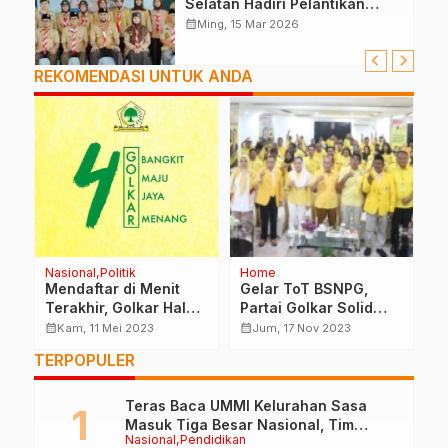
Selatan Hadiri Pelantikan
Mabiran Pramuka se-Kwarcab
calendar_month
Ming, 15 Mar 2026
REKOMENDASI UNTUK ANDA
Nasional
Politik
Home
H
ut
Mendaftar di Menit
Gelar ToT BSNPG,
F
Terakhir, Golkar Halut
Partai Golkar Solid
2
Siap Gaspol Jelang
Rebut Kursi Di Pileg
S
calendar_month
calendar_month
calendar_month
Kam, 11 Mei 2023
Jum, 17 Nov 2023
r
Pileg 2024
2024
M
TERPOPULER
U
Teras Baca UMMI Kelurahan Sasa
Masuk Tiga Besar Nasional, Tim
Nasional
Pendidikan
Penilai Lakukan Visitasi di Ternate