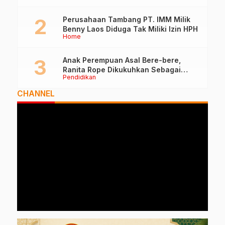
Perusahaan Tambang PT. IMM Milik
Benny Laos Diduga Tak Miliki Izin HPH
Home
Anak Perempuan Asal Bere-bere,
Ranita Rope Dikukuhkan Sebagai
Pendidikan
Guru Besar dan Rektor Ummu
CHANNEL