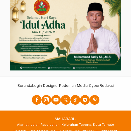
Beranda
Login Designer
Pedoman Media Cyber
Redaksi
MAHABARI -
Alamat: Jalan Raya Jahan. Kelurahan Tabona. Kota Ternate
Selatan. Kota Ternate. Maluku Utara Tlpn: 081244252022 Email: