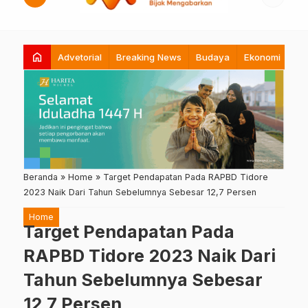
home
Advetorial
Breaking News
Budaya
Ekonomi
Hi
Beranda
»
Home
»
Target Pendapatan Pada RAPBD Tidore
2023 Naik Dari Tahun Sebelumnya Sebesar 12,7 Persen
Home
Target Pendapatan Pada
RAPBD Tidore 2023 Naik Dari
Tahun Sebelumnya Sebesar
12,7 Persen