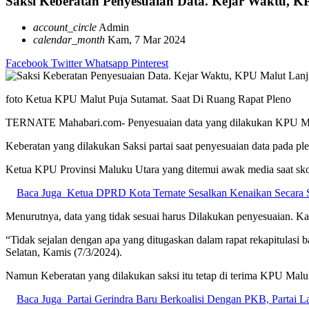
Saksi Keberatan Penyesuaian Data. Kejar Waktu, K
account_circle
Admin
calendar_month
Kam, 7 Mar 2024
Facebook
Twitter
Whatsapp
Pinterest
foto Ketua KPU Malut Puja Sutamat. Saat Di Ruang Rapat Pleno
TERNATE Mahabari.com- Penyesuaian data yang dilakukan KPU Maluku
Keberatan yang dilakukan Saksi partai saat penyesuaian data pada pl
Ketua KPU Provinsi Maluku Utara yang ditemui awak media saat skors
Baca Juga
Ketua DPRD Kota Ternate Sesalkan Kenaikan Secara
Menurutnya, data yang tidak sesuai harus Dilakukan penyesuaian. Kar
“Tidak sejalan dengan apa yang ditugaskan dalam rapat rekapitulasi ba
Selatan, Kamis (7/3/2024).
Namun Keberatan yang dilakukan saksi itu tetap di terima KPU Maluk
Baca Juga
Partai Gerindra Baru Berkoalisi Dengan PKB, Partai L