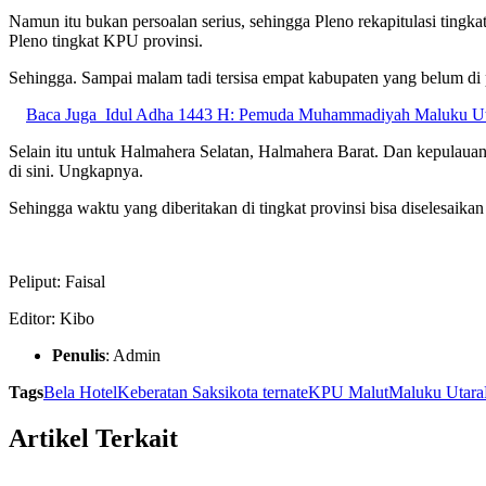
Namun itu bukan persoalan serius, sehingga Pleno rekapitulasi tingka
Pleno tingkat KPU provinsi.
Sehingga. Sampai malam tadi tersisa empat kabupaten yang belum di
Baca Juga
Idul Adha 1443 H: Pemuda Muhammadiyah Maluku Ut
Selain itu untuk Halmahera Selatan, Halmahera Barat. Dan kepulauan 
di sini. Ungkapnya.
Sehingga waktu yang diberitakan di tingkat provinsi bisa diselesai
Peliput: Faisal
Editor: Kibo
Penulis
: Admin
Tags
Bela Hotel
Keberatan Saksi
kota ternate
KPU Malut
Maluku Utara
Artikel Terkait