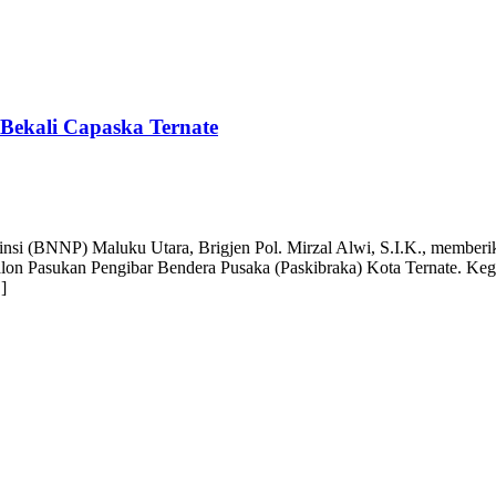
Bekali Capaska Ternate
si (BNNP) Maluku Utara, Brigjen Pol. Mirzal Alwi, S.I.K., member
n Pasukan Pengibar Bendera Pusaka (Paskibraka) Kota Ternate. Kegi
]