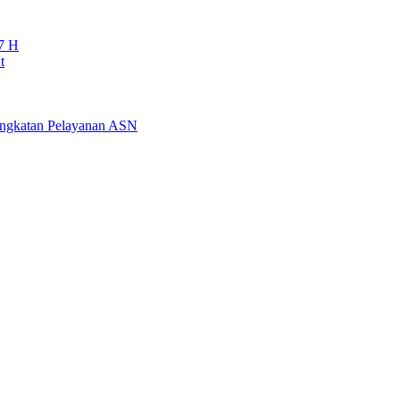
7 H
t
ningkatan Pelayanan ASN