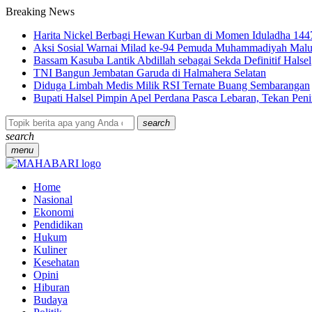
Breaking News
Harita Nickel Berbagi Hewan Kurban di Momen Iduladha 144
Aksi Sosial Warnai Milad ke-94 Pemuda Muhammadiyah Malu
Bassam Kasuba Lantik Abdillah sebagai Sekda Definitif Halsel
TNI Bangun Jembatan Garuda di Halmahera Selatan
Diduga Limbah Medis Milik RSI Ternate Buang Sembarangan
Bupati Halsel Pimpin Apel Perdana Pasca Lebaran, Tekan Pe
search
search
menu
Home
Nasional
Ekonomi
Pendidikan
Hukum
Kuliner
Kesehatan
Opini
Hiburan
Budaya