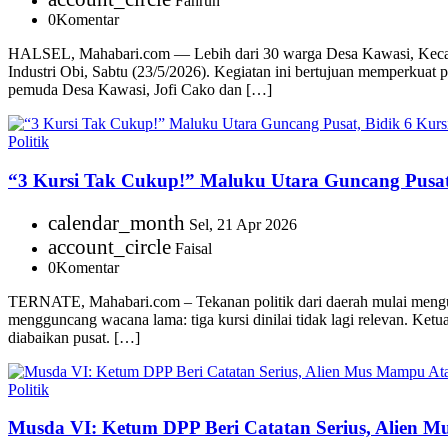
Fahrun
0
Komentar
HALSEL, Mahabari.com — Lebih dari 30 warga Desa Kawasi, Kecamat
Industri Obi, Sabtu (23/5/2026). Kegiatan ini bertujuan memperkuat 
pemuda Desa Kawasi, Jofi Cako dan […]
Politik
“3 Kursi Tak Cukup!” Maluku Utara Guncang Pusat
calendar_month
Sel, 21 Apr 2026
account_circle
Faisal
0
Komentar
TERNATE, Mahabari.com – Tekanan politik dari daerah mulai menguat
mengguncang wacana lama: tiga kursi dinilai tidak lagi relevan. Ket
diabaikan pusat. […]
Politik
Musda VI: Ketum DPP Beri Catatan Serius, Alien 