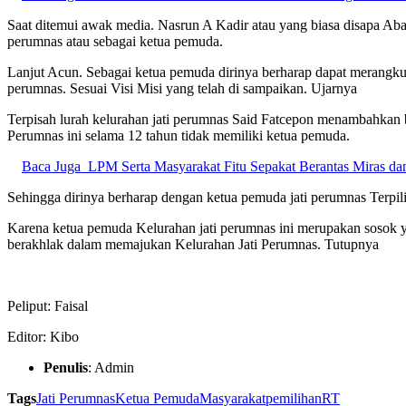
Saat ditemui awak media. Nasrun A Kadir atau yang biasa disapa Ab
perumnas atau sebagai ketua pemuda.
Lanjut Acun. Sebagai ketua pemuda dirinya berharap dapat merangk
perumnas. Sesuai Visi Misi yang telah di sampaikan. Ujarnya
Terpisah lurah kelurahan jati perumnas Said Fatcepon menambahkan 
Perumnas ini selama 12 tahun tidak memiliki ketua pemuda.
Baca Juga
LPM Serta Masyarakat Fitu Sepakat Berantas Miras d
Sehingga dirinya berharap dengan ketua pemuda jati perumnas Terpil
Karena ketua pemuda Kelurahan jati perumnas ini merupakan sosok y
berakhlak dalam memajukan Kelurahan Jati Perumnas. Tutupnya
Peliput: Faisal
Editor: Kibo
Penulis
: Admin
Tags
Jati Perumnas
Ketua Pemuda
Masyarakat
pemilihan
RT