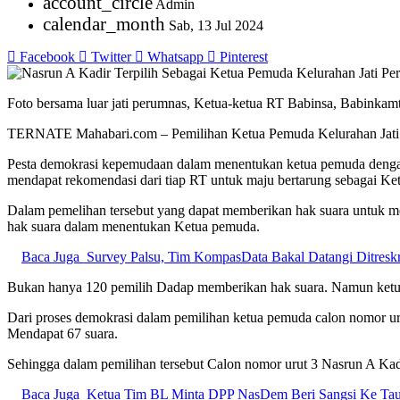
account_circle
Admin
calendar_month
Sab, 13 Jul 2024
Facebook
Twitter
Whatsapp
Pinterest
Foto bersama luar jati perumnas, Ketua-ketua RT Babinsa, Babinkam
TERNATE Mahabari.com – Pemilihan Ketua Pemuda Kelurahan Jati Peru
Pesta demokrasi kepemudaan dalam menentukan ketua pemuda dengan 
mendapat rekomendasi dari tiap RT untuk maju bertarung sebagai K
Dalam pemelihan tersebut yang dapat memberikan hak suara untuk 
hak suara dalam menentukan Ketua pemuda.
Baca Juga
Survey Palsu, Tim KompasData Bakal Datangi Ditresk
Bukan hanya 120 pemilih Dadap memberikan hak suara. Namun ketua
Dari proses demokrasi dalam pemilihan ketua pemuda calon nomor u
Mendapat 67 suara.
Sehingga dalam pemilihan tersebut Calon nomor urut 3 Nasrun A Ka
Baca Juga
Ketua Tim BL Minta DPP NasDem Beri Sangsi Ke Ta