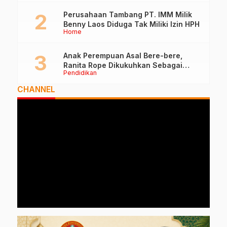
Perusahaan Tambang PT. IMM Milik
Benny Laos Diduga Tak Miliki Izin HPH
Home
Anak Perempuan Asal Bere-bere,
Ranita Rope Dikukuhkan Sebagai
Pendidikan
Guru Besar dan Rektor Ummu
CHANNEL