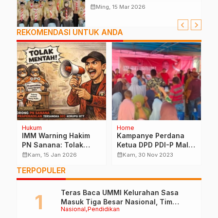
Mabiran Pramuka se-Kwarcab
calendar_month
Ming, 15 Mar 2026
REKOMENDASI UNTUK ANDA
Hukum
Home
Po
IMM Warning Hakim
Kampanye Perdana
R
PN Sanana: Tolak
Ketua DPD PDI-P Malut
B
Praperadilan
Di Desa Daeo
M
calendar_month
calendar_month
calendar_month
Kam, 15 Jan 2026
Kam, 30 Nov 2023
Tersangka Korupsi
Disambut Meriah: Ini
S
TERPOPULER
BTT
Kata Ayah Erik
Teras Baca UMMI Kelurahan Sasa
Masuk Tiga Besar Nasional, Tim
Nasional
Pendidikan
Penilai Lakukan Visitasi di Ternate