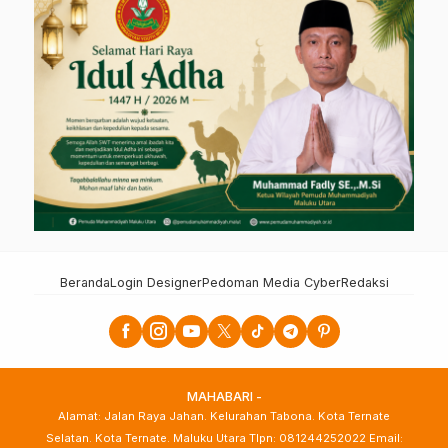
Beranda
Login Designer
Pedoman Media Cyber
Redaksi
MAHABARI -
Alamat: Jalan Raya Jahan. Kelurahan Tabona. Kota Ternate
Selatan. Kota Ternate. Maluku Utara Tlpn: 081244252022 Email: