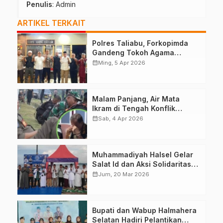
Penulis
: Admin
ARTIKEL TERKAIT
Polres Taliabu, Forkopimda
Gandeng Tokoh Agama
Deklarasikan Damai
calendar_month
Ming, 5 Apr 2026
Malam Panjang, Air Mata
Ikram di Tengah Konflik
Halteng
calendar_month
Sab, 4 Apr 2026
Muhammadiyah Halsel Gelar
Salat Id dan Aksi Solidaritas
Palestina
calendar_month
Jum, 20 Mar 2026
Bupati dan Wabup Halmahera
Selatan Hadiri Pelantikan