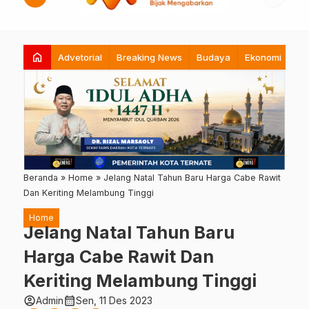
home
Advetorial
Breaking News
Budaya
Ekonomi
Hi
Beranda
»
Home
»
Jelang Natal Tahun Baru Harga Cabe Rawit
Dan Keriting Melambung Tinggi
Home
Jelang Natal Tahun Baru
Harga Cabe Rawit Dan
Keriting Melambung Tinggi
account_circle
calendar_month
Admin
Sen, 11 Des 2023