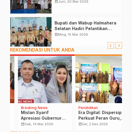
Palestina
calendar_month
Jum, 20 Mar 2026
Bupati dan Wabup Halmahera
Selatan Hadiri Pelantikan
Mabiran Pramuka se-Kwarcab
calendar_month
Ming, 15 Mar 2026
REKOMENDASI UNTUK ANDA
Breaking News
Pendidikan
H
Mislan Syarif
Era Digital: Dispersip
R
Apresiasi Gubernur
Perkuat Peran Guru,
d
Sherly Subsidi 50%
Pustakawan Dan
N
calendar_month
calendar_month
calendar_month
Sab, 14 Mar 2026
Sel, 2 Des 2025
Tiket 302 Penumpang
Pegiat Literasi
T