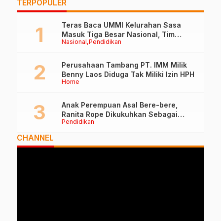
TERPOPULER
Kendari–Sula Taliabu
P
Teras Baca UMMI Kelurahan Sasa
Masuk Tiga Besar Nasional, Tim
Nasional
Pendidikan
Penilai Lakukan Visitasi di Ternate
Perusahaan Tambang PT. IMM Milik
Benny Laos Diduga Tak Miliki Izin HPH
Home
Anak Perempuan Asal Bere-bere,
Ranita Rope Dikukuhkan Sebagai
Pendidikan
Guru Besar dan Rektor Ummu
CHANNEL