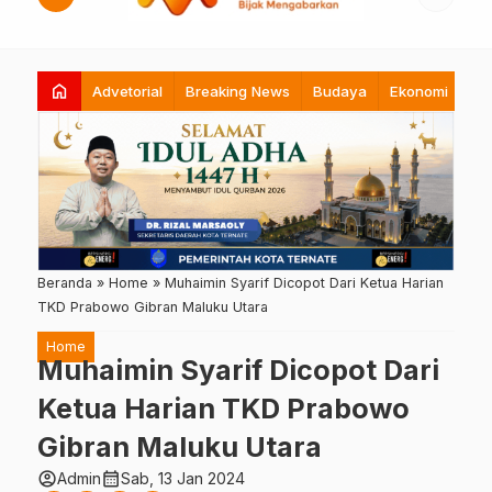
home
Advetorial
Breaking News
Budaya
Ekonomi
Hi
Beranda
»
Home
»
Muhaimin Syarif Dicopot Dari Ketua Harian
TKD Prabowo Gibran Maluku Utara
Home
Muhaimin Syarif Dicopot Dari
Ketua Harian TKD Prabowo
Gibran Maluku Utara
account_circle
calendar_month
Admin
Sab, 13 Jan 2024