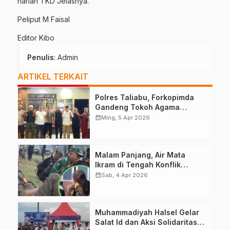
harian TKD”Jelasnya.
Peliput M Faisal
Editor Kibo
Penulis
: Admin
ARTIKEL TERKAIT
Polres Taliabu, Forkopimda
Gandeng Tokoh Agama
Deklarasikan Damai
calendar_month
Ming, 5 Apr 2026
Malam Panjang, Air Mata
Ikram di Tengah Konflik
Halteng
calendar_month
Sab, 4 Apr 2026
Muhammadiyah Halsel Gelar
Salat Id dan Aksi Solidaritas