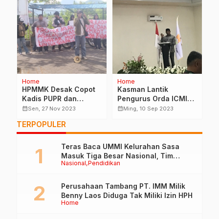
Home
Home
K
 V
HPMMK Desak Copot
Kasman Lantik
W
da
Kadis PUPR dan
Pengurus Orda ICMI
J
s
Evaluasi CV Ketapang
Halut
B
calendar_month
calendar_month
calendar_month
Sen, 27 Nov 2023
Ming, 10 Sep 2023
C
TERPOPULER
Teras Baca UMMI Kelurahan Sasa
Masuk Tiga Besar Nasional, Tim
Nasional
Pendidikan
Penilai Lakukan Visitasi di Ternate
Perusahaan Tambang PT. IMM Milik
Benny Laos Diduga Tak Miliki Izin HPH
Home