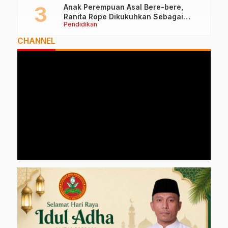
Anak Perempuan Asal Bere-bere,
Ranita Rope Dikukuhkan Sebagai
Pendidikan
Guru Besar dan Rektor Ummu
CHANNEL