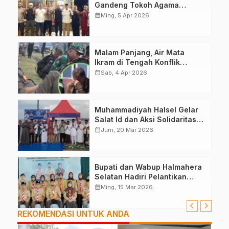
Gandeng Tokoh Agama
Deklarasikan Damai
calendar_month
Ming, 5 Apr 2026
Malam Panjang, Air Mata
Ikram di Tengah Konflik
Halteng
calendar_month
Sab, 4 Apr 2026
Muhammadiyah Halsel Gelar
Salat Id dan Aksi Solidaritas
Palestina
calendar_month
Jum, 20 Mar 2026
Bupati dan Wabup Halmahera
Selatan Hadiri Pelantikan
Mabiran Pramuka se-Kwarcab
calendar_month
Ming, 15 Mar 2026
REKOMENDASI UNTUK ANDA