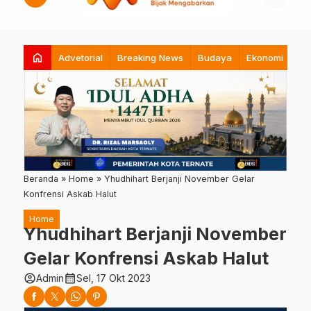
home
Advetorial
Breaking News
Budaya
Ekonomi
Hi
Beranda
»
Home
»
Yhudhihart Berjanji November Gelar
Konfrensi Askab Halut
Home
Yhudhihart Berjanji November
Gelar Konfrensi Askab Halut
account_circle
calendar_month
Admin
Sel, 17 Okt 2023