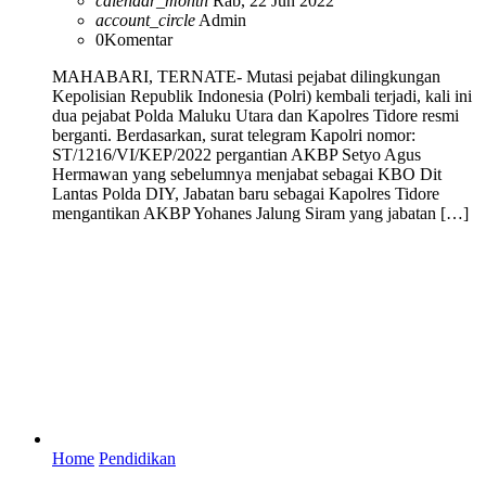
calendar_month
Rab, 22 Jun 2022
account_circle
Admin
0
Komentar
MAHABARI, TERNATE- Mutasi pejabat dilingkungan
Kepolisian Republik Indonesia (Polri) kembali terjadi, kali ini
dua pejabat Polda Maluku Utara dan Kapolres Tidore resmi
berganti. Berdasarkan, surat telegram Kapolri nomor:
ST/1216/VI/KEP/2022 pergantian AKBP Setyo Agus
Hermawan yang sebelumnya menjabat sebagai KBO Dit
Lantas Polda DIY, Jabatan baru sebagai Kapolres Tidore
mengantikan AKBP Yohanes Jalung Siram yang jabatan […]
Home
Pendidikan