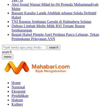
1447 H
Aksi Sosial Warnai Milad ke-94 Pemuda Muhammadiyah
Malut
Bassam Kasuba Lantik Abdillah sebagai Sekda Definitif
Halsel
TNI Bangun Jembatan Garuda di Halmahera Selatan
Diduga Limbah Medis Milik RSI Ternate Buang
Sembarangan
Bupati Halsel Pimpin Apel Perdana Pasca Lebaran, Tekan
Peningkatan Pelayanan ASN
search
search
menu
Home
Nasional
Ekonomi
Pendidikan
Hukum
Kuliner