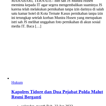
MAHABARI, TERNATE– Istri sah JS Munira Husen
meminta kepada IT agar segera mengembalikan suaminya JS
karena telah melakukan pernikahan tanpa izin darinya di salah
satu kamar hotel di Kota Ternate Kasus pernikahan tanpa izin
ini terungkap setelah korban Munira Husen yang merupakan
istri sah JS melihat unggahan foto pernikahan di akun sosial
media IT. Baca […]
Hukum
Kapolres Tidore dan Dua Pejabat Polda Malut
Resmi Berganti