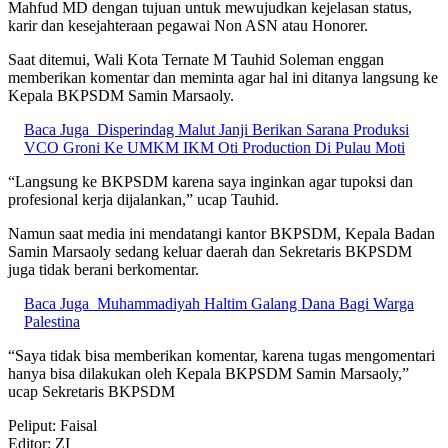
Mahfud MD dengan tujuan untuk mewujudkan kejelasan status,
karir dan kesejahteraan pegawai Non ASN atau Honorer.
Saat ditemui, Wali Kota Ternate M Tauhid Soleman enggan
memberikan komentar dan meminta agar hal ini ditanya langsung ke
Kepala BKPSDM Samin Marsaoly.
Baca Juga
Disperindag Malut Janji Berikan Sarana Produksi
VCO Groni Ke UMKM IKM Oti Production Di Pulau Moti
“Langsung ke BKPSDM karena saya inginkan agar tupoksi dan
profesional kerja dijalankan,” ucap Tauhid.
Namun saat media ini mendatangi kantor BKPSDM, Kepala Badan
Samin Marsaoly sedang keluar daerah dan Sekretaris BKPSDM
juga tidak berani berkomentar.
Baca Juga
Muhammadiyah Haltim Galang Dana Bagi Warga
Palestina
“Saya tidak bisa memberikan komentar, karena tugas mengomentari
hanya bisa dilakukan oleh Kepala BKPSDM Samin Marsaoly,”
ucap Sekretaris BKPSDM
Peliput: Faisal
Editor: ZI