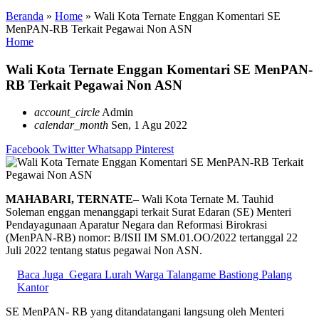
Beranda
»
Home
»
Wali Kota Ternate Enggan Komentari SE
MenPAN-RB Terkait Pegawai Non ASN
Home
Wali Kota Ternate Enggan Komentari SE MenPAN-
RB Terkait Pegawai Non ASN
account_circle
Admin
calendar_month
Sen, 1 Agu 2022
Facebook
Twitter
Whatsapp
Pinterest
MAHABARI, TERNATE
– Wali Kota Ternate M. Tauhid
Soleman enggan menanggapi terkait Surat Edaran (SE) Menteri
Pendayagunaan Aparatur Negara dan Reformasi Birokrasi
(MenPAN-RB) nomor: B/ISII IM SM.01.OO/2022 tertanggal 22
Juli 2022 tentang status pegawai Non ASN.
Baca Juga
Gegara Lurah Warga Talangame Bastiong Palang
Kantor
SE MenPAN- RB yang ditandatangani langsung oleh Menteri