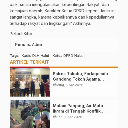
baik, selalu mengutamakan kepentingan Rakyat, dan
kemajuan daerah, Karakter Ketua DPRD seperti Janlis ini,
sangat langka, karena kebaikannya dan kepeduliannya
terhadap rakyat dan lingkungan.” Akhirinya.
Peliput Kibo
Penulis
: Admin
Tags
Kadis DLH Halut
Ketua DPRD Halut
ARTIKEL TERKAIT
Polres Taliabu, Forkopimda
Gandeng Tokoh Agama
Deklarasikan Damai
calendar_month
Ming, 5 Apr 2026
Malam Panjang, Air Mata
Ikram di Tengah Konflik
Halteng
calendar_month
Sab, 4 Apr 2026