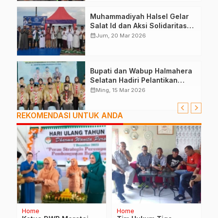
Muhammadiyah Halsel Gelar
Salat Id dan Aksi Solidaritas
Palestina
calendar_month
Jum, 20 Mar 2026
Bupati dan Wabup Halmahera
Selatan Hadiri Pelantikan
Mabiran Pramuka se-Kwarcab
calendar_month
Ming, 15 Mar 2026
REKOMENDASI UNTUK ANDA
Home
Home
Ad