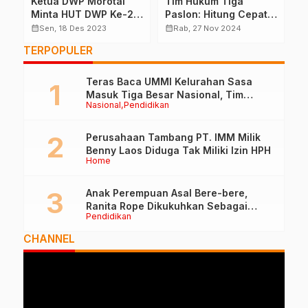
Ketua DWP Morotai
Tim Hukum Tiga
R
Minta HUT DWP Ke-24
Paslon: Hitung Cepat
W
Dijadikan Bahan
di Markas Sherly-
1
calendar_month
calendar_month
calendar_month
Sen, 18 Des 2023
Rab, 27 Nov 2024
Evaluasi Dan
Sarbin Picu Konflik
P
TERPOPULER
Intropeksi
C
Teras Baca UMMI Kelurahan Sasa
Masuk Tiga Besar Nasional, Tim
Nasional
Pendidikan
Penilai Lakukan Visitasi di Ternate
Perusahaan Tambang PT. IMM Milik
Benny Laos Diduga Tak Miliki Izin HPH
Home
Anak Perempuan Asal Bere-bere,
Ranita Rope Dikukuhkan Sebagai
Pendidikan
Guru Besar dan Rektor Ummu
CHANNEL