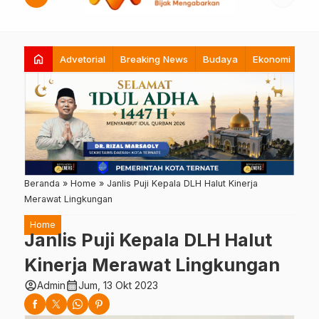
home
Advetorial
Breaking News
Budaya
Ekonomi
Hi
Beranda
»
Home
»
Janlis Puji Kepala DLH Halut Kinerja
Merawat Lingkungan
Home
Janlis Puji Kepala DLH Halut
Kinerja Merawat Lingkungan
account_circle
calendar_month
Admin
Jum, 13 Okt 2023