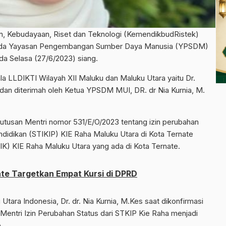
n, Kebudayaan, Riset dan Teknologi (KemendikbudRistek)
ada Yayasan Pengembangan Sumber Daya Manusia (YPSDM)
da Selasa (27/6/2023) siang.
la LLDIKTI Wilayah XII Maluku dan Maluku Utara yaitu Dr.
 dan diterimah oleh Ketua YPSDM MUI, DR. dr Nia Kurnia, M.
putusan Mentri nomor 531/E/O/2023 tentang izin perubahan
ndidikan (STIKIP) KIE Raha Maluku Utara di Kota Ternate
DIK) KIE Raha Maluku Utara yang ada di Kota Ternate.
te Targetkan Empat Kursi di DPRD
ra Indonesia, Dr. dr. Nia Kurnia, M.Kes saat dikonfirmasi
ntri Izin Perubahan Status dari STKIP Kie Raha menjadi
.