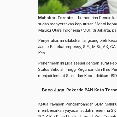
Mahabari,Ternate
— Kementrian Pendidika
sudah menyerahkan keputusan Mentri kep
Maluku Utara Indonesia (MUI) di Jakarta, pa
Penyerahan ini dilakukan langsung oleh Kepa
Jantje E. Lekatompessy, S.E., M.Si., AK, CA
Kes.
Penerimaan ini juga sesuai dengan surat ke
Status Sekolah Tinggi Keguruan dan Ilmu Pe
menjadi Institut Sains dan Kependidikan (IS
Baca Juga
Rakerda PAN Kota Terna
Ketua Yayasan Pengembangan SDM Maluku Uta
membenarkan yayasan sudah menerima SK Me
ISDIK Kie Raha Maluku Utara di Kota Ternate