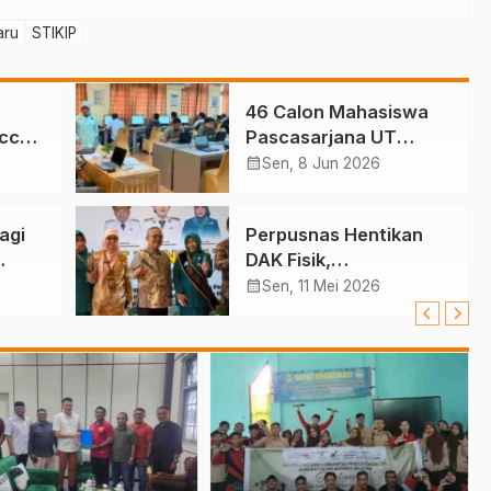
aru
STIKIP
46 Calon Mahasiswa
ccer,
Pascasarjana UT
at
Ternate Ikuti Seleksi
calendar_month
Sen, 8 Jun 2026
agi
Perpusnas Hentikan
DAK Fisik,
447
Pembangunan Gedung
calendar_month
Sen, 11 Mei 2026
Perpustakaan Ternate
Nihil