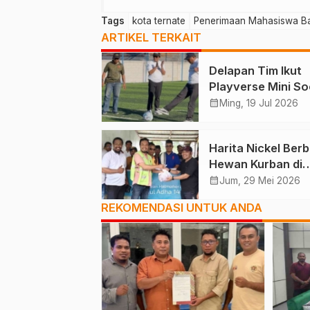
Tags
kota ternate
Penerimaan Mahasiswa B
ARTIKEL TERKAIT
Delapan Tim Ikut
Playverse Mini So
UT Ternate Perku
calendar_month
Ming, 19 Jul 2026
Kolaborasi
Harita Nickel Berb
Hewan Kurban di
Momen Iduladha 1
calendar_month
Jum, 29 Mei 2026
H
REKOMENDASI UNTUK ANDA