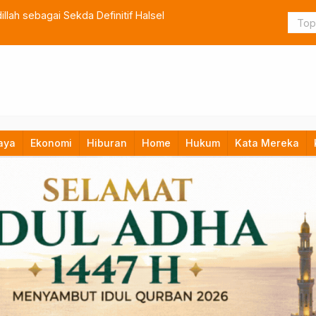
lah sebagai Sekda Definitif Halsel
TNI Bangun
aya
Ekonomi
Hiburan
Home
Hukum
Kata Mereka