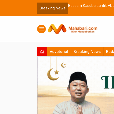
 Muhammadiyah Malut
Bassam Kasuba Lantik Abdil
Breaking News
menu
home
Advetorial
Breaking News
Bud