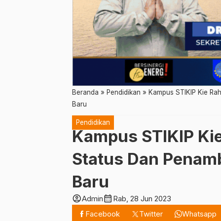
Beranda
»
Pendidikan
»
Kampus STIKIP Kie Rah
Baru
Pendidikan
Kampus STIKIP Kie
Status Dan Penamb
Baru
account_circle
calendar_month
Admin
Rab, 28 Jun 2023
Facebook
Twitter
Whatsapp