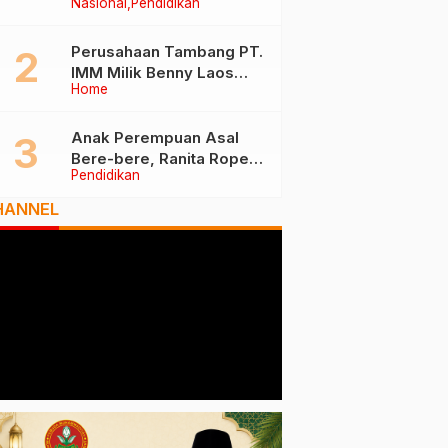
Nasional
Pendidikan
Tiga Besar Nasional, Tim
Penilai Lakukan Visitasi di
Ternate
Perusahaan Tambang PT.
IMM Milik Benny Laos
Home
Diduga Tak Miliki Izin HPH
Anak Perempuan Asal
Bere-bere, Ranita Rope
Pendidikan
Dikukuhkan Sebagai Guru
Besar dan Rektor Ummu
HANNEL