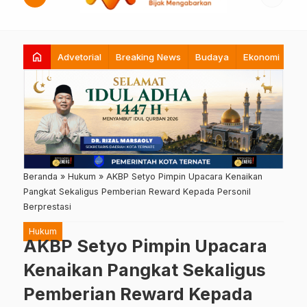
home
Advetorial
Breaking News
Budaya
Ekonomi
Hi
Beranda
»
Hukum
»
AKBP Setyo Pimpin Upacara Kenaikan
Pangkat Sekaligus Pemberian Reward Kepada Personil
Berprestasi
Hukum
AKBP Setyo Pimpin Upacara
Kenaikan Pangkat Sekaligus
Pemberian Reward Kepada