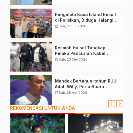
Pengelola Kusu Island Resort
di Polisikan, Diduga Halangi
Kerja Jurnalis
calendar_month
Sen, 27 Jul 2026
Resmob Halsel Tangkap
Pelaku Pencurian Kabel
Lampu Jalan
calendar_month
Sab, 23 Mei 2026
Mandek Bertahun-tahun RUU
Adat, Willy: Perlu Suara
Pemda, DPRD
calendar_month
Sab, 25 Apr 2026
REKOMENDASI UNTUK ANDA