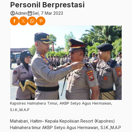
Personil Berprestasi
account_circle
calendar_month
Admin
Sel, 7 Mar 2023
Kapolres Halmahera Timur, AKBP Setyo Agus Hermawan,
S.I.K.,M.A.P
Mahabari, Haltim– Kepala Kepolisian Resort (Kapolres)
Halmahera timur AKBP Setyo Agus Hermawan, S.I.K.,M.A.P