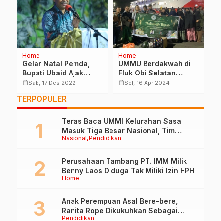
Home
Home
Op
a,
Gelar Natal Pemda,
UMMU Berdakwah di
P
Bupati Ubaid Ajak
Fluk Obi Selatan
P
Masyarakat Jauhi
Selama Ramadhan
(
calendar_month
calendar_month
calendar_month
Sab, 17 Des 2022
Sel, 16 Apr 2024
Narkoba
1445 H/2024 M
Ha
TERPOPULER
Teras Baca UMMI Kelurahan Sasa
Masuk Tiga Besar Nasional, Tim
Nasional
Pendidikan
Penilai Lakukan Visitasi di Ternate
Perusahaan Tambang PT. IMM Milik
Benny Laos Diduga Tak Miliki Izin HPH
Home
Anak Perempuan Asal Bere-bere,
Ranita Rope Dikukuhkan Sebagai
Pendidikan
Guru Besar dan Rektor Ummu